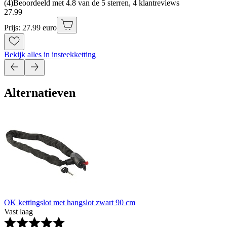
(
4
)
Beoordeeld met 4.8 van de 5 sterren, 4 klantreviews
27
.
99
Prijs: 27.99 euro
Bekijk alles in insteekketting
Alternatieven
OK kettingslot met hangslot zwart 90 cm
Vast laag