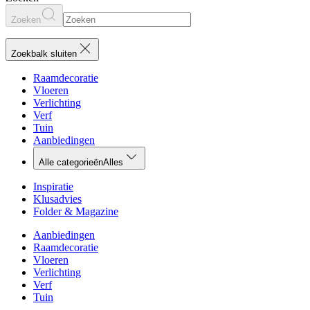
Zoeken
Zoekbalk sluiten
Raamdecoratie
Vloeren
Verlichting
Verf
Tuin
Aanbiedingen
Alle categorieën
Alles
Inspiratie
Klusadvies
Folder & Magazine
Aanbiedingen
Raamdecoratie
Vloeren
Verlichting
Verf
Tuin