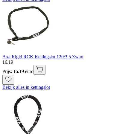
Axa Rigid RCK Kettingslot 120/3,5 Zwart
16
.
19
Prijs: 16.19 euro
Bekijk alles in kettingslot