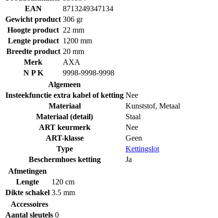
EAN
8713249347134
Gewicht product
306 gr
Hoogte product
22 mm
Lengte product
1200 mm
Breedte product
20 mm
Merk
AXA
N P K
9998-9998-9998
Algemeen
Insteekfunctie extra kabel of ketting
Nee
Materiaal
Kunststof
,
Metaal
Materiaal (detail)
Staal
ART keurmerk
Nee
ART-klasse
Geen
Type
Kettingslot
Beschermhoes ketting
Ja
Afmetingen
Lengte
120 cm
Dikte schakel
3.5 mm
Accessoires
Aantal sleutels
0