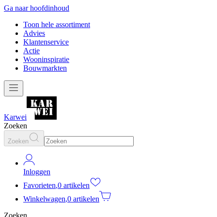
Ga naar hoofdinhoud
Toon hele assortiment
Advies
Klantenservice
Actie
Wooninspiratie
Bouwmarkten
Karwei
Zoeken
Zoeken
Inloggen
Favorieten
,
0 artikelen
Winkelwagen
,
0 artikelen
Zoeken