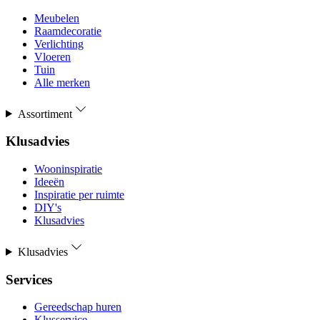
Meubelen
Raamdecoratie
Verlichting
Vloeren
Tuin
Alle merken
Assortiment
Klusadvies
Wooninspiratie
Ideeën
Inspiratie per ruimte
DIY's
Klusadvies
Klusadvies
Services
Gereedschap huren
Klusservice