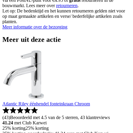
via een PostNL-punt voor €4.95 of
gratis
retourneren in de
bouwmarkt. Lees meer over
retourneren
.
Let op: De bedenktijd en het kunnen retourneren gelden niet voor
op maat gemaakte artikelen en verse/ bederfelijke artikelen zoals
planten.
Meer informatie over de bezorging
Meer uit deze actie
Atlantic Riley éénhendel fonteinkraan Chroom
(
43
)
Beoordeeld met 4.5 van de 5 sterren, 43 klantreviews
41.24
met Club Karwei
25% korting
25% korting