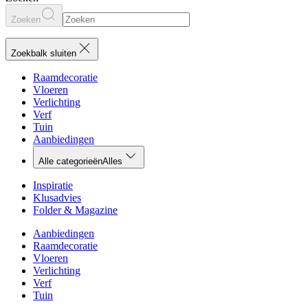
Zoeken
Zoekbalk sluiten
Raamdecoratie
Vloeren
Verlichting
Verf
Tuin
Aanbiedingen
Alle categorieën
Alles
Inspiratie
Klusadvies
Folder & Magazine
Aanbiedingen
Raamdecoratie
Vloeren
Verlichting
Verf
Tuin