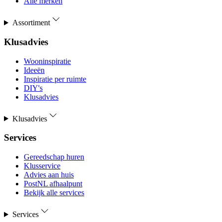
Alle merken
Assortiment
Klusadvies
Wooninspiratie
Ideeën
Inspiratie per ruimte
DIY's
Klusadvies
Klusadvies
Services
Gereedschap huren
Klusservice
Advies aan huis
PostNL afhaalpunt
Bekijk alle services
Services