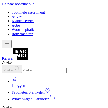
Ga naar hoofdinhoud
Toon hele assortiment
Advies
Klantenservice
Actie
Wooninspiratie
Bouwmarkten
Karwei
Zoeken
Zoeken
Inloggen
Favorieten
,
0 artikelen
Winkelwagen
,
0 artikelen
Zoeken