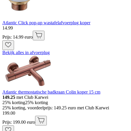
Atlantic Click pop-up wastafelafvoerplug koper
14
.
99
Prijs: 14.99 euro
Bekijk alles in afvoerplug
Atlantic thermostatische badkraan Colin koper 15 cm
149.25
met Club Karwei
25% korting
25% korting
25% korting, voordeelprijs: 149.25 euro met Club Karwei
199
.
00
Prijs: 199.00 euro