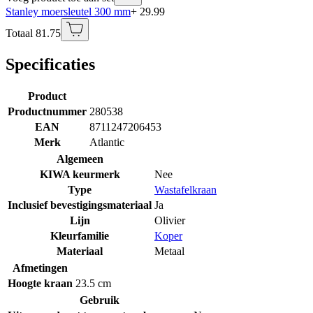
Stanley moersleutel 300 mm
+ 29.99
Totaal 81.75
Specificaties
Product
Productnummer
280538
EAN
8711247206453
Merk
Atlantic
Algemeen
KIWA keurmerk
Nee
Type
Wastafelkraan
Inclusief bevestigingsmateriaal
Ja
Lijn
Olivier
Kleurfamilie
Koper
Materiaal
Metaal
Afmetingen
Hoogte kraan
23.5 cm
Gebruik