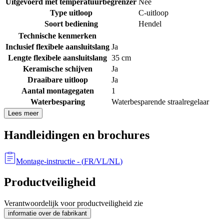
Uitgevoerd met temperatuurbegrenzer
Nee
Type uitloop
C-uitloop
Soort bediening
Hendel
Technische kenmerken
Inclusief flexibele aansluitslang
Ja
Lengte flexibele aansluitslang
35 cm
Keramische schijven
Ja
Draaibare uitloop
Ja
Aantal montagegaten
1
Waterbesparing
Waterbesparende straalregelaar
Lees meer
Handleidingen en brochures
Montage-instructie
- (
FR/VL/NL
)
Productveiligheid
Verantwoordelijk voor productveiligheid zie
informatie over de fabrikant