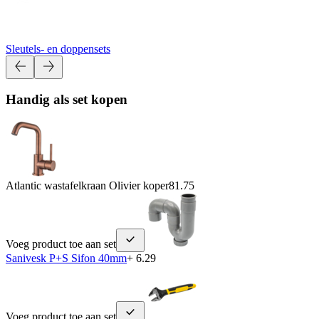
Sleutels- en doppensets
Handig als set kopen
Atlantic wastafelkraan Olivier koper
81.75
Voeg product toe aan set
Sanivesk P+S Sifon 40mm
+ 6.29
Voeg product toe aan set