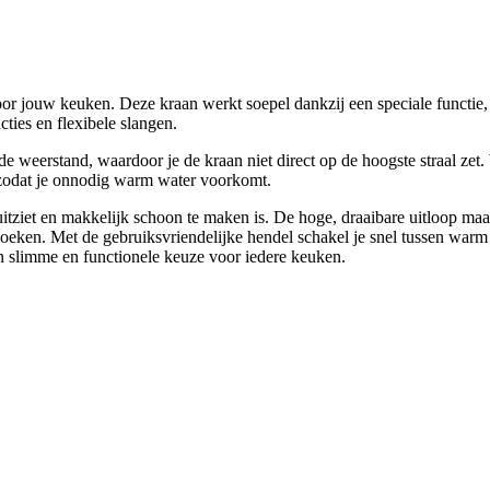
r jouw keuken. Deze kraan werkt soepel dankzij een speciale functie, zo
cties en flexibele slangen.
e weerstand, waardoor je de kraan niet direct op de hoogste straal zet
, zodat je onnodig warm water voorkomt.
uitziet en makkelijk schoon te maken is. De hoge, draaibare uitloop m
oeken. Met de gebruiksvriendelijke hendel schakel je snel tussen warm e
en slimme en functionele keuze voor iedere keuken.