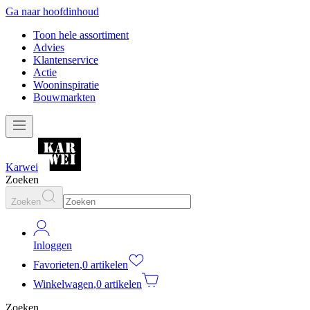
Ga naar hoofdinhoud
Toon hele assortiment
Advies
Klantenservice
Actie
Wooninspiratie
Bouwmarkten
Karwei
Zoeken
Zoeken
Inloggen
Favorieten
,
0 artikelen
Winkelwagen
,
0 artikelen
Zoeken