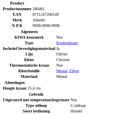
Product
Productnummer
280461
EAN
8711247206149
Merk
Atlantic
N P K
9998-9998-9998
Algemeen
KIWA keurmerk
Nee
Type
Keukenkraan
Inclusief bevestigingsmateriaal
Ja
Lijn
Olivier
Kleur
Chroom
Thermostatische kraan
Nee
Kleurfamilie
Metaal
,
Zilver
Materiaal
Metaal
Afmetingen
Hoogte kraan
35.4 cm
Gebruik
Uitgevoerd met temperatuurbegrenzer
Nee
Type uitloop
C-uitloop
Soort bediening
Hendel