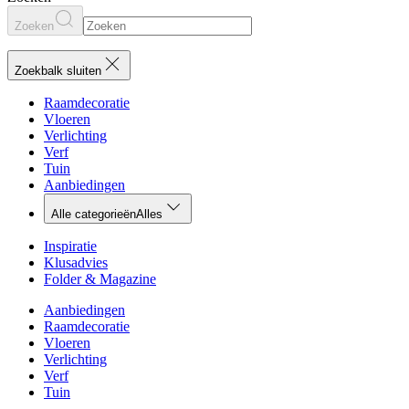
Zoeken
Zoekbalk sluiten
Raamdecoratie
Vloeren
Verlichting
Verf
Tuin
Aanbiedingen
Alle categorieën
Alles
Inspiratie
Klusadvies
Folder & Magazine
Aanbiedingen
Raamdecoratie
Vloeren
Verlichting
Verf
Tuin