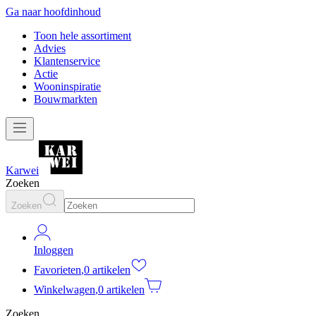
Ga naar hoofdinhoud
Toon hele assortiment
Advies
Klantenservice
Actie
Wooninspiratie
Bouwmarkten
Karwei
Zoeken
Zoeken
Inloggen
Favorieten
,
0 artikelen
Winkelwagen
,
0 artikelen
Zoeken