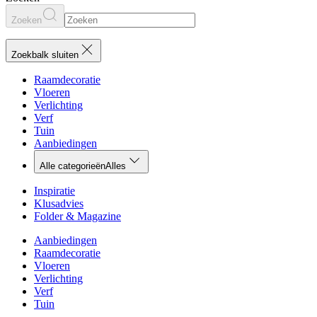
Zoeken
Zoekbalk sluiten
Raamdecoratie
Vloeren
Verlichting
Verf
Tuin
Aanbiedingen
Alle categorieën
Alles
Inspiratie
Klusadvies
Folder & Magazine
Aanbiedingen
Raamdecoratie
Vloeren
Verlichting
Verf
Tuin