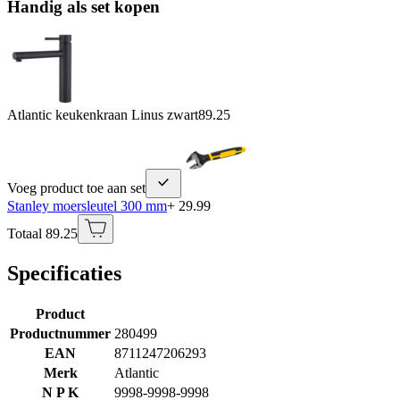
Handig als set kopen
Atlantic keukenkraan Linus zwart
89.25
Voeg product toe aan set
Stanley moersleutel 300 mm
+ 29.99
Totaal 89.25
Specificaties
Product
Productnummer
280499
EAN
8711247206293
Merk
Atlantic
N P K
9998-9998-9998