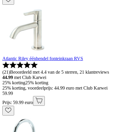
Atlantic Riley éénhendel fonteinkraan RVS
(
21
)
Beoordeeld met 4.4 van de 5 sterren, 21 klantreviews
44.99
met Club Karwei
25% korting
25% korting
25% korting, voordeelprijs: 44.99 euro met Club Karwei
59
.
99
Prijs: 59.99 euro