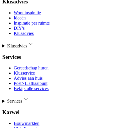
Klusadvies
Wooninspiratie
Ideeën
Inspiratie per ruimte
DIY's
Klusadvies
Klusadvies
Services
Gereedschap huren
Klusservice
Advies aan huis
PostNL afhaalpunt
Bekijk alle services
Services
Karwei
Bouwmarkten