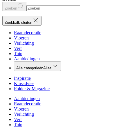
Zoeken
Zoekbalk sluiten
Raamdecoratie
Vloeren
Verlichting
Verf
Tuin
Aanbiedingen
Alle categorieën
Alles
Inspiratie
Klusadvies
Folder & Magazine
Aanbiedingen
Raamdecoratie
Vloeren
Verlichting
Verf
Tuin