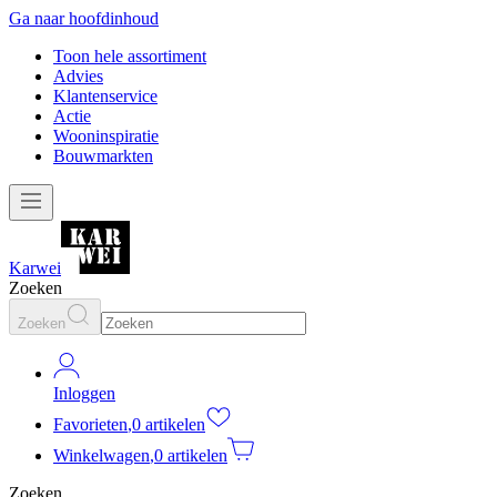
Ga naar hoofdinhoud
Toon hele assortiment
Advies
Klantenservice
Actie
Wooninspiratie
Bouwmarkten
Karwei
Zoeken
Zoeken
Inloggen
Favorieten
,
0 artikelen
Winkelwagen
,
0 artikelen
Zoeken