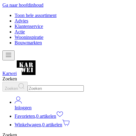
Ga naar hoofdinhoud
Toon hele assortiment
Advies
Klantenservice
Actie
Wooninspiratie
Bouwmarkten
Karwei
Zoeken
Zoeken
Inloggen
Favorieten
,
0 artikelen
Winkelwagen
,
0 artikelen
Zoeken