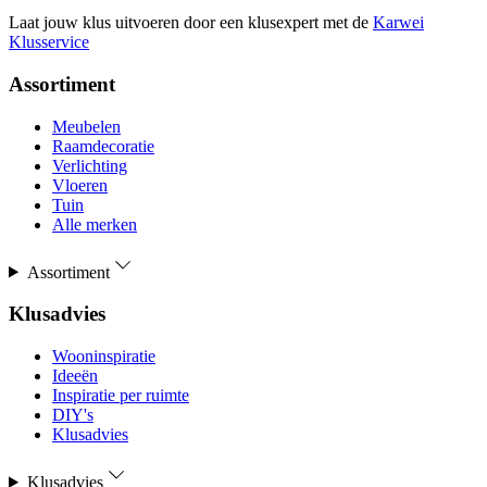
Laat jouw klus uitvoeren door een klusexpert met de
Karwei
Klusservice
Assortiment
Meubelen
Raamdecoratie
Verlichting
Vloeren
Tuin
Alle merken
Assortiment
Klusadvies
Wooninspiratie
Ideeën
Inspiratie per ruimte
DIY's
Klusadvies
Klusadvies