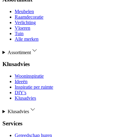
Meubelen
Raamdecoratie
Verlichting
Vloeren
Tuin
Alle merken
Assortiment
Klusadvies
Wooninspiratie
Ideeën
Inspiratie per ruimte
DIY's
Klusadvies
Klusadvies
Services
Gereedschap huren