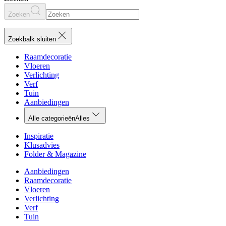
Zoeken
Zoekbalk sluiten
Raamdecoratie
Vloeren
Verlichting
Verf
Tuin
Aanbiedingen
Alle categorieën
Alles
Inspiratie
Klusadvies
Folder & Magazine
Aanbiedingen
Raamdecoratie
Vloeren
Verlichting
Verf
Tuin