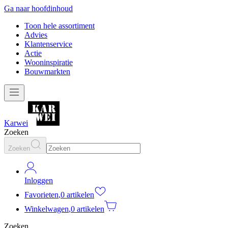
Ga naar hoofdinhoud
Toon hele assortiment
Advies
Klantenservice
Actie
Wooninspiratie
Bouwmarkten
Karwei
Zoeken
Zoeken
Inloggen
Favorieten
,
0 artikelen
Winkelwagen
,
0 artikelen
Zoeken