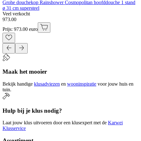
Grohe douchekop Rainshower Cosmopolitan hoofddouche 1 stand
ø 31 cm supersteel
Veel verkocht
973
.
00
Prijs: 973.00 euro
Maak het mooier
Bekijk handige
klusadviezen
en
wooninspiratie
voor jouw huis en
tuin.
Hulp bij je klus nodig?
Laat jouw klus uitvoeren door een klusexpert met de
Karwei
Klusservice
Assortiment