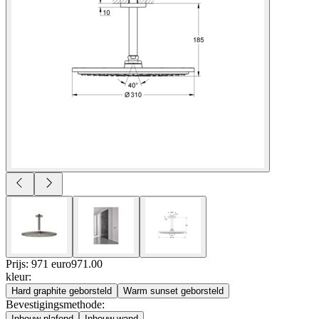
Prijs: 971 euro
971
.
00
kleur
:
Hard graphite geborsteld
Warm sunset geborsteld
Bevestigingsmethode
:
Inbouw plafond
Inbouw wand