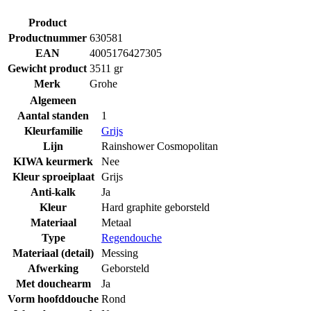
Product
Productnummer
630581
EAN
4005176427305
Gewicht product
3511 gr
Merk
Grohe
Algemeen
Aantal standen
1
Kleurfamilie
Grijs
Lijn
Rainshower Cosmopolitan
KIWA keurmerk
Nee
Kleur sproeiplaat
Grijs
Anti-kalk
Ja
Kleur
Hard graphite geborsteld
Materiaal
Metaal
Type
Regendouche
Materiaal (detail)
Messing
Afwerking
Geborsteld
Met douchearm
Ja
Vorm hoofddouche
Rond