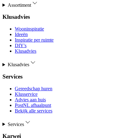
Assortiment
Klusadvies
Wooninspiratie
Ideeën
Inspiratie per ruimte
DIY's
Klusadvies
Klusadvies
Services
Gereedschap huren
Klusservice
Advies aan huis
PostNL afhaalpunt
Bekijk alle services
Services
Karwei