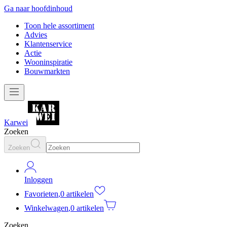
Ga naar hoofdinhoud
Toon hele assortiment
Advies
Klantenservice
Actie
Wooninspiratie
Bouwmarkten
Karwei
Zoeken
Zoeken
Inloggen
Favorieten
,
0 artikelen
Winkelwagen
,
0 artikelen
Zoeken