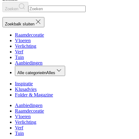
Zoeken
Zoekbalk sluiten
Raamdecoratie
Vloeren
Verlichting
Verf
Tuin
Aanbiedingen
Alle categorieën
Alles
Inspiratie
Klusadvies
Folder & Magazine
Aanbiedingen
Raamdecoratie
Vloeren
Verlichting
Verf
Tuin