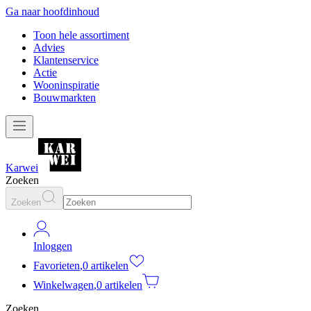
Ga naar hoofdinhoud
Toon hele assortiment
Advies
Klantenservice
Actie
Wooninspiratie
Bouwmarkten
Karwei
Zoeken
Zoeken
Inloggen
Favorieten
,
0 artikelen
Winkelwagen
,
0 artikelen
Zoeken