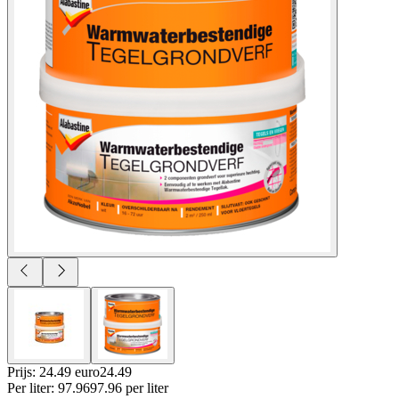
Prijs: 24.49 euro
24
.
49
Per
liter
:
97.96
97.96
per
liter