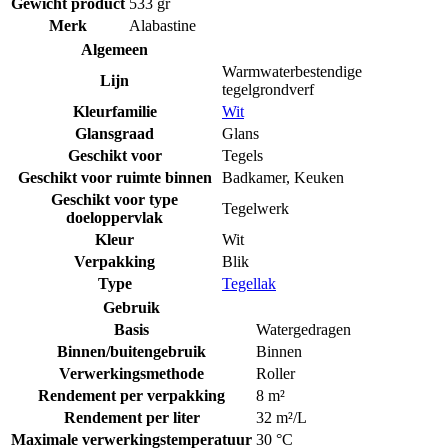
Gewicht product
533 gr
Merk
Alabastine
Algemeen
Warmwaterbestendige
Lijn
tegelgrondverf
Kleurfamilie
Wit
Glansgraad
Glans
Geschikt voor
Tegels
Geschikt voor ruimte binnen
Badkamer
,
Keuken
Geschikt voor type
Tegelwerk
doeloppervlak
Kleur
Wit
Verpakking
Blik
Type
Tegellak
Gebruik
Basis
Watergedragen
Binnen/buitengebruik
Binnen
Verwerkingsmethode
Roller
Rendement per verpakking
8 m²
Rendement per liter
32 m²/L
Maximale verwerkingstemperatuur
30 °C