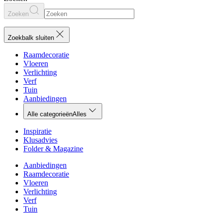
Zoeken
Zoekbalk sluiten
Raamdecoratie
Vloeren
Verlichting
Verf
Tuin
Aanbiedingen
Alle categorieën
Alles
Inspiratie
Klusadvies
Folder & Magazine
Aanbiedingen
Raamdecoratie
Vloeren
Verlichting
Verf
Tuin