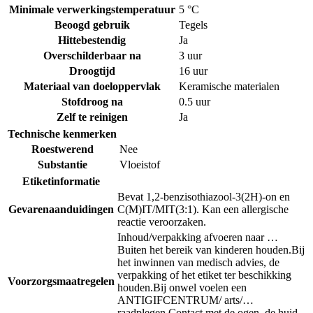
Minimale verwerkingstemperatuur
5 °C
Beoogd gebruik
Tegels
Hittebestendig
Ja
Overschilderbaar na
3 uur
Droogtijd
16 uur
Materiaal van doeloppervlak
Keramische materialen
Stofdroog na
0.5 uur
Zelf te reinigen
Ja
Technische kenmerken
Roestwerend
Nee
Substantie
Vloeistof
Etiketinformatie
Bevat 1,2-benzisothiazool-3(2H)-on en
Gevarenaanduidingen
C(M)IT/MIT(3:1). Kan een allergische
reactie veroorzaken.
Inhoud/verpakking afvoeren naar …
Buiten het bereik van kinderen houden.
Bij
het inwinnen van medisch advies, de
verpakking of het etiket ter beschikking
Voorzorgsmaatregelen
houden.
Bij onwel voelen een
ANTIGIFCENTRUM/ arts/…
raadplegen.
Contact met de ogen, de huid