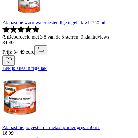
Alabastine warmwaterbestendige tegellak wit 750 ml
(
9
)
Beoordeeld met 3.8 van de 5 sterren, 9 klantreviews
34
.
49
Prijs: 34.49 euro
Bekijk alles in tegellak
Alabastine polyester en metaal primer grijs 250 ml
18
.
99