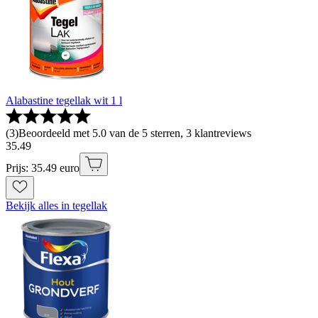
Alabastine tegellak wit 1 l
(
3
)
Beoordeeld met 5.0 van de 5 sterren, 3 klantreviews
35
.
49
Prijs: 35.49 euro
Bekijk alles in tegellak