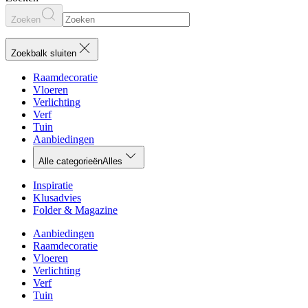
Zoeken
Zoekbalk sluiten
Raamdecoratie
Vloeren
Verlichting
Verf
Tuin
Aanbiedingen
Alle categorieën
Alles
Inspiratie
Klusadvies
Folder & Magazine
Aanbiedingen
Raamdecoratie
Vloeren
Verlichting
Verf
Tuin