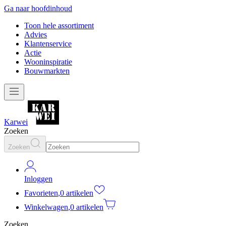
Ga naar hoofdinhoud
Toon hele assortiment
Advies
Klantenservice
Actie
Wooninspiratie
Bouwmarkten
Karwei
Zoeken
Zoeken
Inloggen
Favorieten
,
0 artikelen
Winkelwagen
,
0 artikelen
Zoeken