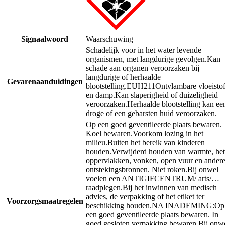
Signaalwoord
Waarschuwing
Schadelijk voor in het water levende
organismen, met langdurige gevolgen.
Kan
schade aan organen veroorzaken bij
langdurige of herhaalde
Gevarenaanduidingen
blootstelling.
EUH211
Ontvlambare vloeisto
en damp.
Kan slaperigheid of duizeligheid
veroorzaken.
Herhaalde blootstelling kan ee
droge of een gebarsten huid veroorzaken.
Op een goed geventileerde plaats bewaren.
Koel bewaren.
Voorkom lozing in het
milieu.
Buiten het bereik van kinderen
houden.
Verwijderd houden van warmte, he
oppervlakken, vonken, open vuur en ander
ontstekingsbronnen. Niet roken.
Bij onwel
voelen een ANTIGIFCENTRUM/ arts/…
raadplegen.
Bij het inwinnen van medisch
advies, de verpakking of het etiket ter
Voorzorgsmaatregelen
beschikking houden.
NA INADEMING:
Op
een goed geventileerde plaats bewaren. In
goed gesloten verpakking bewaren.
Bij onw