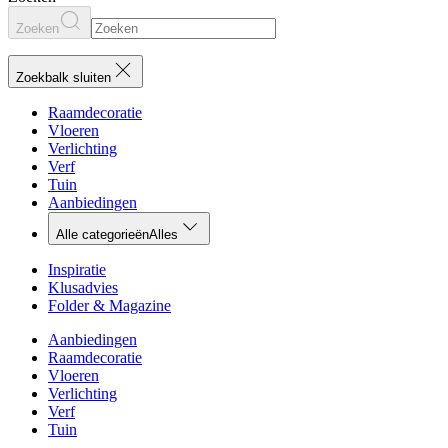
Zoeken
Zoekbalk sluiten
Raamdecoratie
Vloeren
Verlichting
Verf
Tuin
Aanbiedingen
Alle categorieën
Alles
Inspiratie
Klusadvies
Folder & Magazine
Aanbiedingen
Raamdecoratie
Vloeren
Verlichting
Verf
Tuin