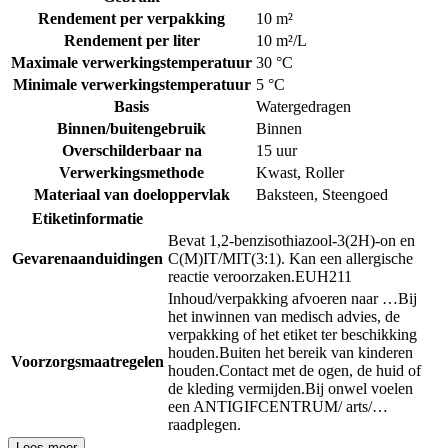
Rendement per verpakking
10 m²
Rendement per liter
10 m²/L
Maximale verwerkingstemperatuur
30 °C
Minimale verwerkingstemperatuur
5 °C
Basis
Watergedragen
Binnen/buitengebruik
Binnen
Overschilderbaar na
15 uur
Verwerkingsmethode
Kwast
,
Roller
Materiaal van doeloppervlak
Baksteen
,
Steengoed
Etiketinformatie
Bevat 1,2-benzisothiazool-3(2H)-on en
Gevarenaanduidingen
C(M)IT/MIT(3:1). Kan een allergische
reactie veroorzaken.
EUH211
Inhoud/verpakking afvoeren naar …
Bij
het inwinnen van medisch advies, de
verpakking of het etiket ter beschikking
houden.
Buiten het bereik van kinderen
Voorzorgsmaatregelen
houden.
Contact met de ogen, de huid of
de kleding vermijden.
Bij onwel voelen
een ANTIGIFCENTRUM/ arts/…
raadplegen.
Lees meer