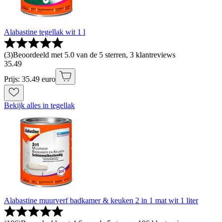
Alabastine tegellak wit 1 l
(
3
)
Beoordeeld met 5.0 van de 5 sterren, 3 klantreviews
35
.
49
Prijs: 35.49 euro
Bekijk alles in tegellak
Alabastine muurverf badkamer & keuken 2 in 1 mat wit 1 liter