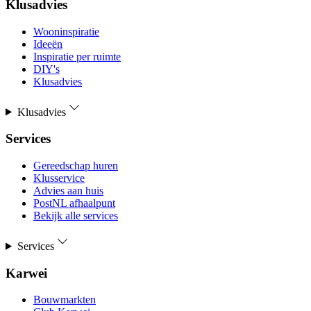
Klusadvies
Wooninspiratie
Ideeën
Inspiratie per ruimte
DIY's
Klusadvies
Klusadvies
Services
Gereedschap huren
Klusservice
Advies aan huis
PostNL afhaalpunt
Bekijk alle services
Services
Karwei
Bouwmarkten