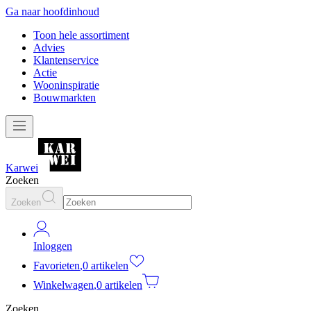
Ga naar hoofdinhoud
Toon hele assortiment
Advies
Klantenservice
Actie
Wooninspiratie
Bouwmarkten
Karwei
Zoeken
Zoeken
Inloggen
Favorieten
,
0 artikelen
Winkelwagen
,
0 artikelen
Zoeken