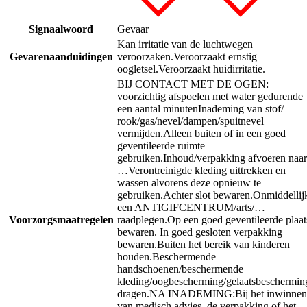
Signaalwoord
Gevaar
Kan irritatie van de luchtwegen
Gevarenaanduidingen
veroorzaken.
Veroorzaakt ernstig
oogletsel.
Veroorzaakt huidirritatie.
BIJ CONTACT MET DE OGEN:
voorzichtig afspoelen met water gedurende
een aantal minuten
Inademing van stof/
rook/gas/nevel/dampen/spuitnevel
vermijden.
Alleen buiten of in een goed
geventileerde ruimte
gebruiken.
Inhoud/verpakking afvoeren naar
…
Verontreinigde kleding uittrekken en
wassen alvorens deze opnieuw te
gebruiken.
Achter slot bewaren.
Onmiddellij
een ANTIGIFCENTRUM/arts/…
Voorzorgsmaatregelen
raadplegen.
Op een goed geventileerde plaat
bewaren. In goed gesloten verpakking
bewaren.
Buiten het bereik van kinderen
houden.
Beschermende
handschoenen/beschermende
kleding/oogbescherming/gelaatsbeschermin
dragen.
NA INADEMING:
Bij het inwinnen
van medisch advies, de verpakking of het