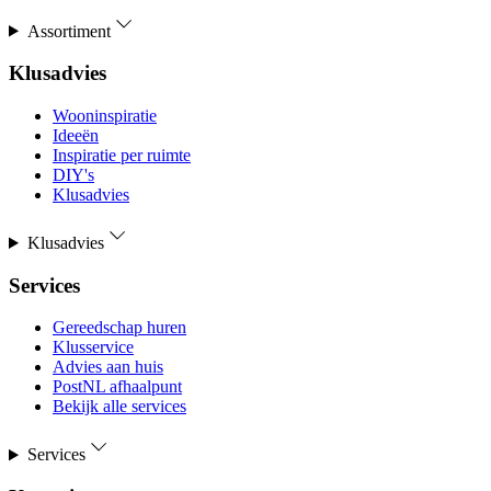
Assortiment
Klusadvies
Wooninspiratie
Ideeën
Inspiratie per ruimte
DIY's
Klusadvies
Klusadvies
Services
Gereedschap huren
Klusservice
Advies aan huis
PostNL afhaalpunt
Bekijk alle services
Services