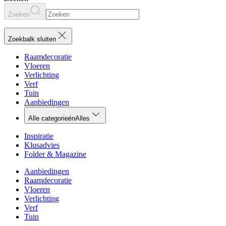
Zoeken
Zoekbalk sluiten
Raamdecoratie
Vloeren
Verlichting
Verf
Tuin
Aanbiedingen
Alle categorieën
Alles
Inspiratie
Klusadvies
Folder & Magazine
Aanbiedingen
Raamdecoratie
Vloeren
Verlichting
Verf
Tuin