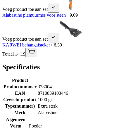
Voeg product toe aan set
Alabastine plamuurmes voor steen
+ 9.69
Voeg product toe aan set
KARWEI behangafsteker
+ 6.39
Totaal 14.19
Specificaties
Product
Productnummer
328004
EAN
8710839103446
Gewicht product
1000 gr
Type(nummer)
Extra sterk
Merk
Alabastine
Algemeen
Vorm
Poeder