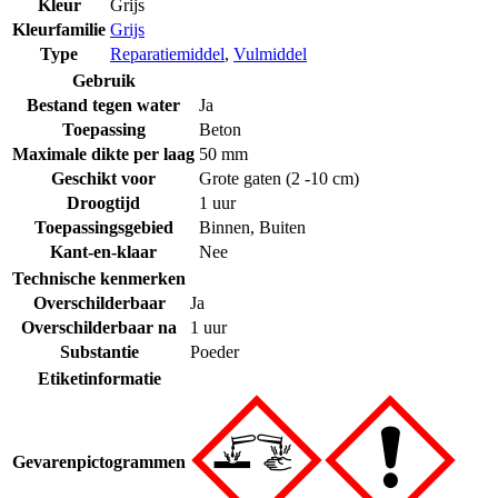
Kleur
Grijs
Kleurfamilie
Grijs
Type
Reparatiemiddel
,
Vulmiddel
Gebruik
Bestand tegen water
Ja
Toepassing
Beton
Maximale dikte per laag
50 mm
Geschikt voor
Grote gaten (2 -10 cm)
Droogtijd
1 uur
Toepassingsgebied
Binnen
,
Buiten
Kant-en-klaar
Nee
Technische kenmerken
Overschilderbaar
Ja
Overschilderbaar na
1 uur
Substantie
Poeder
Etiketinformatie
Gevarenpictogrammen