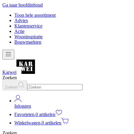
Ga naar hoofdinhoud
Toon hele assortiment
Advies
Klantenservice
Actie
Wooninspiratie
Bouwmarkten
Karwei
Zoeken
Zoeken
Inloggen
Favorieten
,
0 artikelen
Winkelwagen
,
0 artikelen
Zoeken