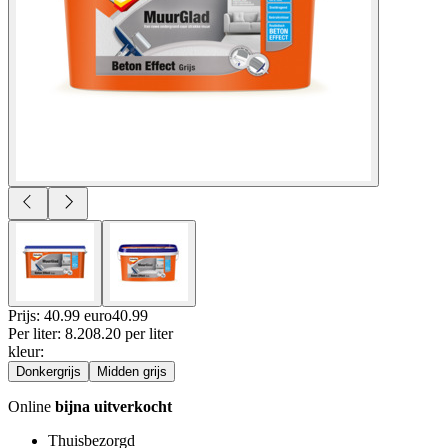
Prijs: 40.99 euro
40
.
99
Per
liter
:
8.20
8.20
per
liter
kleur
:
Donkergrijs
Midden grijs
Online
bijna uitverkocht
Thuisbezorgd