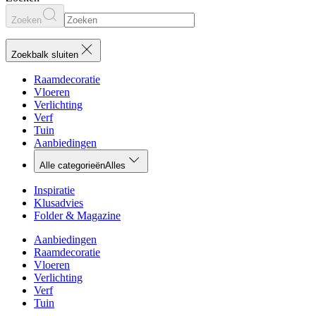
Zoeken
Zoekbalk sluiten
Raamdecoratie
Vloeren
Verlichting
Verf
Tuin
Aanbiedingen
Alle categorieën
Alles
Inspiratie
Klusadvies
Folder & Magazine
Aanbiedingen
Raamdecoratie
Vloeren
Verlichting
Verf
Tuin