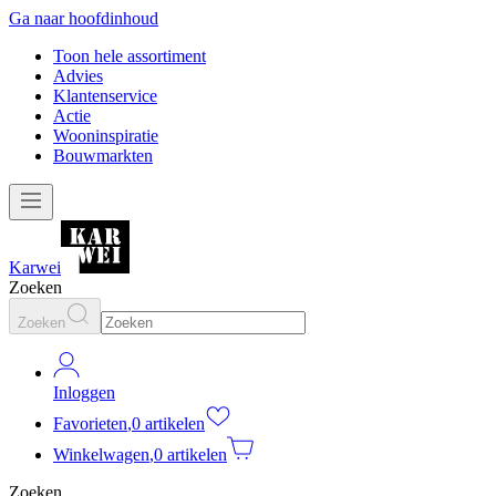
Ga naar hoofdinhoud
Toon hele assortiment
Advies
Klantenservice
Actie
Wooninspiratie
Bouwmarkten
Karwei
Zoeken
Zoeken
Inloggen
Favorieten
,
0 artikelen
Winkelwagen
,
0 artikelen
Zoeken