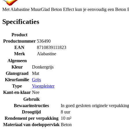
Met Alabastine MuurGlad Beton Effect kun je eenvoudig een Beton E
Specificaties
Product
Productnummer
536490
EAN
8710839111823
Merk
Alabastine
Algemeen
Kleur
Donkergrijs
Glansgraad
Mat
Kleurfamilie
Grijs
Type
Voegpleister
Kant-en-klaar
Nee
Gebruik
Bewaarinstructies
In goed gesloten originele verpakking 
Droogtijd
8 uur
Rendement per verpakking
10 m²
Materiaal van doeloppervlak
Beton