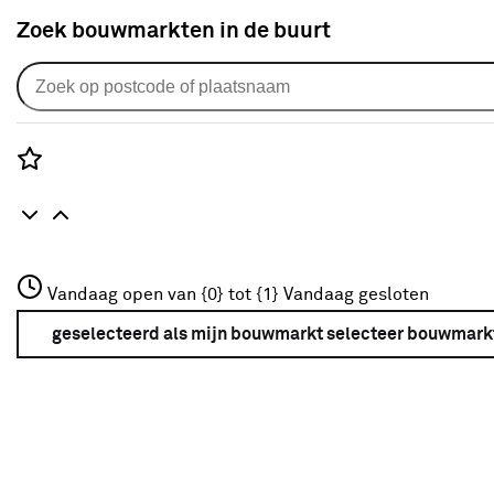
Zoek bouwmarkten in de buurt
Alles over verven
Rozenstraat 3
Vandaag open van {0} tot {1}
Vandaag gesloten
3772JH Amersfoort
+31 01234567
geselecteerd als mijn bouwmarkt
selecteer bouwmark
Meer over deze bouwmarkt
keuzehulp
Hout ontvetten doe je zo!
Bij hout ontvetten kun je denken aan het schoonmaken