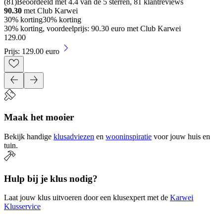
(
81
)
Beoordeeld met 4.4 van de 5 sterren, 81 klantreviews
90.30
met Club Karwei
30% korting
30% korting
30% korting, voordeelprijs: 90.30 euro met Club Karwei
129
.
00
Prijs: 129.00 euro
Maak het mooier
Bekijk handige
klusadviezen
en
wooninspiratie
voor jouw huis en
tuin.
Hulp bij je klus nodig?
Laat jouw klus uitvoeren door een klusexpert met de
Karwei
Klusservice