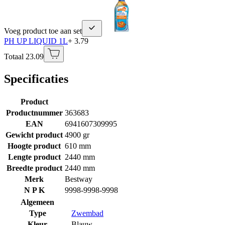
Voeg product toe aan set
PH UP LIQUID 1L
+ 3.79
Totaal 23.09
Specificaties
Product
Productnummer
363683
EAN
6941607309995
Gewicht product
4900 gr
Hoogte product
610 mm
Lengte product
2440 mm
Breedte product
2440 mm
Merk
Bestway
N P K
9998-9998-9998
Algemeen
Type
Zwembad
Kleur
Blauw