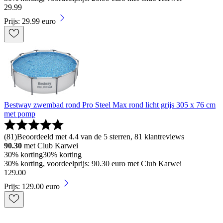
29
.
99
Prijs: 29.99 euro
Bestway zwembad rond Pro Steel Max rond licht grijs 305 x 76 cm
met pomp
(
81
)
Beoordeeld met 4.4 van de 5 sterren, 81 klantreviews
90.30
met Club Karwei
30% korting
30% korting
30% korting, voordeelprijs: 90.30 euro met Club Karwei
129
.
00
Prijs: 129.00 euro