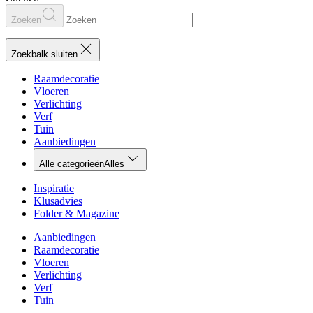
Zoeken
Zoekbalk sluiten
Raamdecoratie
Vloeren
Verlichting
Verf
Tuin
Aanbiedingen
Alle categorieën
Alles
Inspiratie
Klusadvies
Folder & Magazine
Aanbiedingen
Raamdecoratie
Vloeren
Verlichting
Verf
Tuin