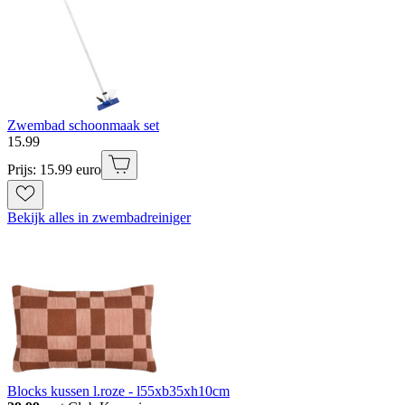
Zwembad schoonmaak set
15
.
99
Prijs: 15.99 euro
Bekijk alles in zwembadreiniger
Blocks kussen l.roze - l55xb35xh10cm