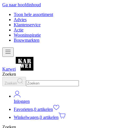
Ga naar hoofdinhoud
Toon hele assortiment
Advies
Klantenservice
Actie
Wooninspiratie
Bouwmarkten
Karwei
Zoeken
Zoeken
Inloggen
Favorieten
,
0 artikelen
Winkelwagen
,
0 artikelen
Zoeken