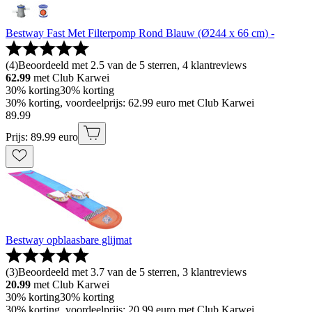
Bestway Fast Met Filterpomp Rond Blauw (Ø244 x 66 cm) -
(
4
)
Beoordeeld met 2.5 van de 5 sterren, 4 klantreviews
62.99
met Club Karwei
30% korting
30% korting
30% korting, voordeelprijs: 62.99 euro met Club Karwei
89
.
99
Prijs: 89.99 euro
Bestway opblaasbare glijmat
(
3
)
Beoordeeld met 3.7 van de 5 sterren, 3 klantreviews
20.99
met Club Karwei
30% korting
30% korting
30% korting, voordeelprijs: 20.99 euro met Club Karwei