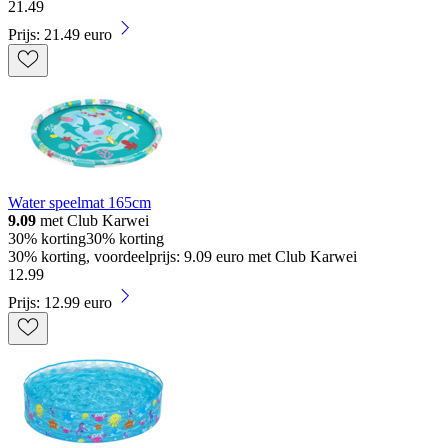
21
.
49
Prijs: 21.49 euro
Water speelmat 165cm
9.09
met Club Karwei
30% korting
30% korting
30% korting, voordeelprijs: 9.09 euro met Club Karwei
12
.
99
Prijs: 12.99 euro