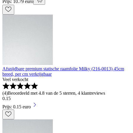
Prijs: 10.79 euro
Afsnijdbare premium statische raamfolie Milky (216-0013) 45cm
breed, per cm verkrijgbaar
Veel verkocht
(
4
)
Beoordeeld met 4.8 van de 5 sterren, 4 klantreviews
0
.
15
Prijs: 0.15 euro