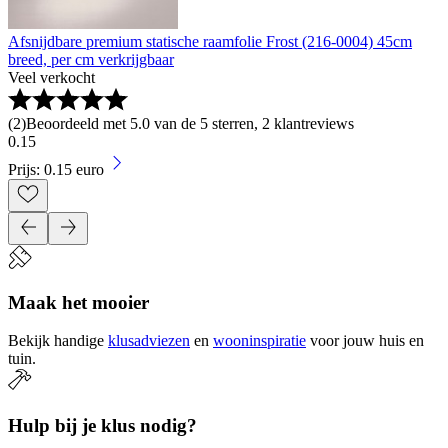
Afsnijdbare premium statische raamfolie Frost (216-0004) 45cm
breed, per cm verkrijgbaar
Veel verkocht
(
2
)
Beoordeeld met 5.0 van de 5 sterren, 2 klantreviews
0
.
15
Prijs: 0.15 euro
Maak het mooier
Bekijk handige
klusadviezen
en
wooninspiratie
voor jouw huis en
tuin.
Hulp bij je klus nodig?