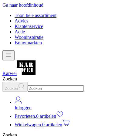
Ga naar hoofdinhoud
Toon hele assortiment
Advies
Klantenservice
Actie
Wooninspiratie
Bouwmarkten
Karwei
Zoeken
Zoeken
Inloggen
Favorieten
,
0 artikelen
Winkelwagen
,
0 artikelen
Zoeken