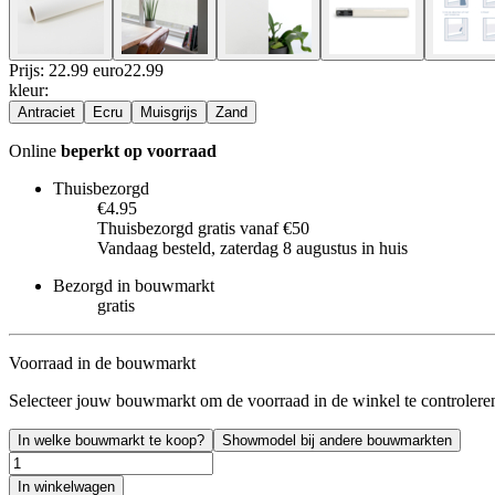
Prijs: 22.99 euro
22
.
99
kleur
:
Antraciet
Ecru
Muisgrijs
Zand
Online
beperkt op voorraad
Thuisbezorgd
€4.95
Thuisbezorgd gratis vanaf €50
Vandaag besteld, zaterdag 8 augustus in huis
Bezorgd in bouwmarkt
gratis
Voorraad in de bouwmarkt
Selecteer jouw bouwmarkt om de voorraad in de winkel te controlere
In welke bouwmarkt te koop?
Showmodel bij andere bouwmarkten
In winkelwagen