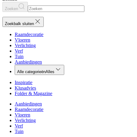
Zoeken
Zoekbalk sluiten
Raamdecoratie
Vloeren
Verlichting
Verf
Tuin
Aanbiedingen
Alle categorieën
Alles
Inspiratie
Klusadvies
Folder & Magazine
Aanbiedingen
Raamdecoratie
Vloeren
Verlichting
Verf
Tuin