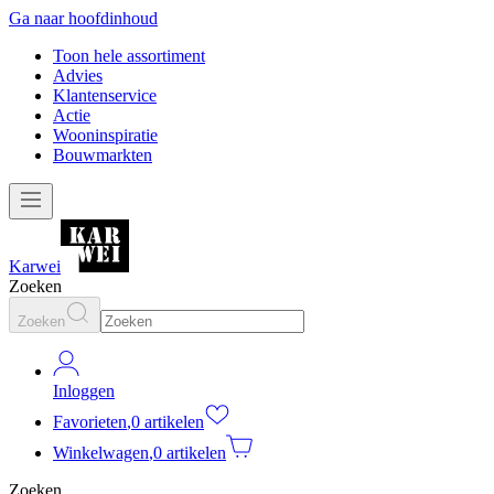
Ga naar hoofdinhoud
Toon hele assortiment
Advies
Klantenservice
Actie
Wooninspiratie
Bouwmarkten
Karwei
Zoeken
Zoeken
Inloggen
Favorieten
,
0 artikelen
Winkelwagen
,
0 artikelen
Zoeken