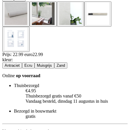
Prijs: 22.99 euro
22
.
99
kleur
:
Antraciet
Ecru
Muisgrijs
Zand
Online
op voorraad
Thuisbezorgd
€4.95
Thuisbezorgd gratis vanaf €50
Vandaag besteld, dinsdag 11 augustus in huis
Bezorgd in bouwmarkt
gratis