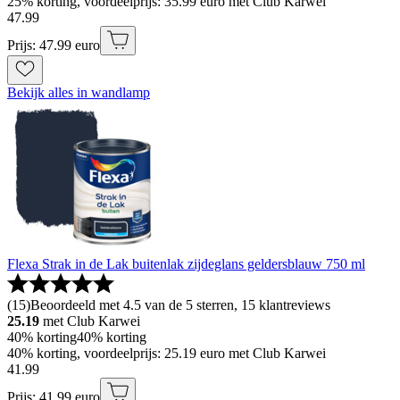
25% korting, voordeelprijs: 35.99 euro met Club Karwei
47
.
99
Prijs: 47.99 euro
Bekijk alles in wandlamp
Flexa Strak in de Lak buitenlak zijdeglans geldersblauw 750 ml
(
15
)
Beoordeeld met 4.5 van de 5 sterren, 15 klantreviews
25.19
met Club Karwei
40% korting
40% korting
40% korting, voordeelprijs: 25.19 euro met Club Karwei
41
.
99
Prijs: 41.99 euro