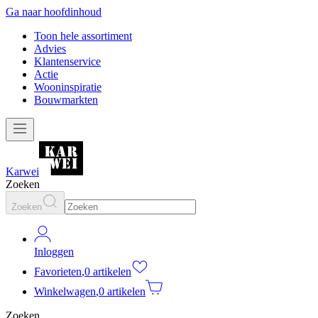
Ga naar hoofdinhoud
Toon hele assortiment
Advies
Klantenservice
Actie
Wooninspiratie
Bouwmarkten
Karwei
Zoeken
Zoeken
Inloggen
Favorieten
,
0 artikelen
Winkelwagen
,
0 artikelen
Zoeken