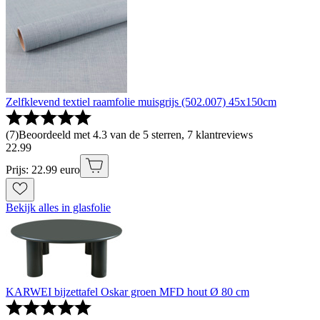
Zelfklevend textiel raamfolie muisgrijs (502.007) 45x150cm
(
7
)
Beoordeeld met 4.3 van de 5 sterren, 7 klantreviews
22
.
99
Prijs: 22.99 euro
Bekijk alles in glasfolie
KARWEI bijzettafel Oskar groen MFD hout Ø 80 cm