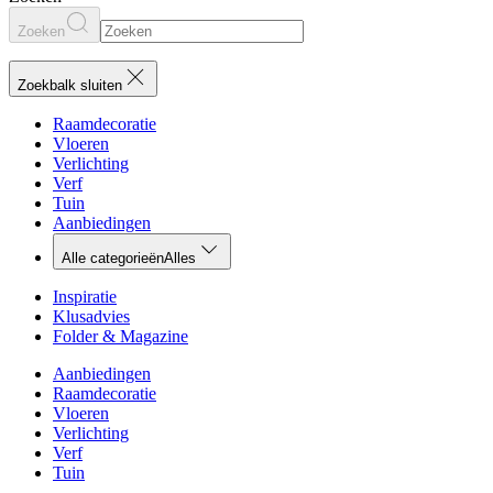
Zoeken
Zoekbalk sluiten
Raamdecoratie
Vloeren
Verlichting
Verf
Tuin
Aanbiedingen
Alle categorieën
Alles
Inspiratie
Klusadvies
Folder & Magazine
Aanbiedingen
Raamdecoratie
Vloeren
Verlichting
Verf
Tuin