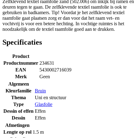
Zelfklevend textiel raamfolie zand (502.006) om inkijk bij ramen en
deuren tegen te gaan. De zelfklevende textiel raamfolie is ook te
gebruiken in badkamers. Tip! Voordat je het zelfklevend textiel
raamfolie gaat plaatsen zorg er dan voor dat het raam vet- en
vochtvrij is voor een betere hechting. In vochtige ruimtes is het
noodzakelijk om de textiel raamfolie goed aan te drukken.
Specificaties
Product
Productnummer
234631
EAN
5430002716039
Merk
Geen
Algemeen
Kleurfamilie
Bruin
Thema
Uni en structuur
Type
Glasfolie
Dessin of effen
Effen
Dessin
Effen
Afmetingen
Lengte op rol
1.5 m