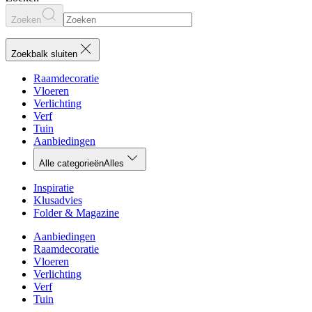
Zoeken
Zoekbalk sluiten
Raamdecoratie
Vloeren
Verlichting
Verf
Tuin
Aanbiedingen
Alle categorieën
Alles
Inspiratie
Klusadvies
Folder & Magazine
Aanbiedingen
Raamdecoratie
Vloeren
Verlichting
Verf
Tuin