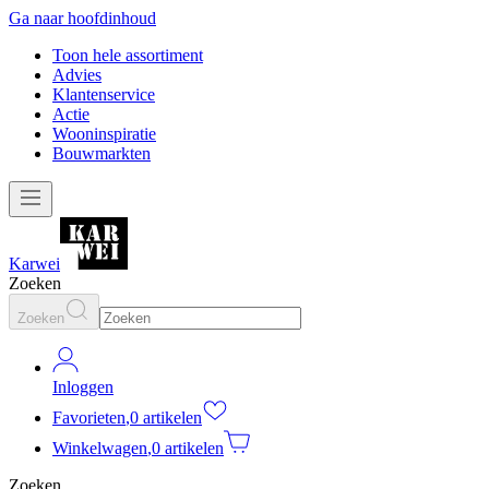
Ga naar hoofdinhoud
Toon hele assortiment
Advies
Klantenservice
Actie
Wooninspiratie
Bouwmarkten
Karwei
Zoeken
Zoeken
Inloggen
Favorieten
,
0 artikelen
Winkelwagen
,
0 artikelen
Zoeken