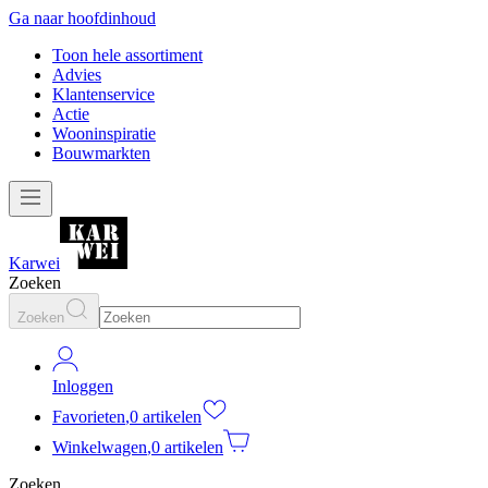
Ga naar hoofdinhoud
Toon hele assortiment
Advies
Klantenservice
Actie
Wooninspiratie
Bouwmarkten
Karwei
Zoeken
Zoeken
Inloggen
Favorieten
,
0 artikelen
Winkelwagen
,
0 artikelen
Zoeken