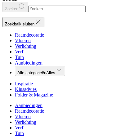
Zoeken
Zoekbalk sluiten
Raamdecoratie
Vloeren
Verlichting
Verf
Tuin
Aanbiedingen
Alle categorieën
Alles
Inspiratie
Klusadvies
Folder & Magazine
Aanbiedingen
Raamdecoratie
Vloeren
Verlichting
Verf
Tuin