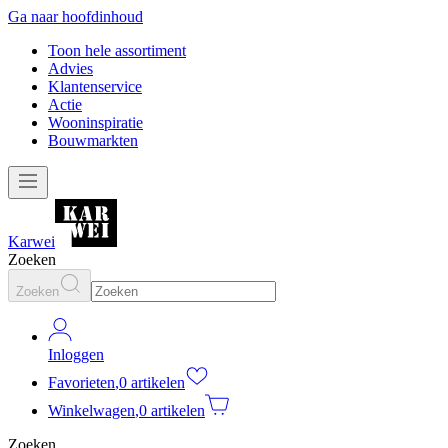
Ga naar hoofdinhoud
Toon hele assortiment
Advies
Klantenservice
Actie
Wooninspiratie
Bouwmarkten
Karwei
Zoeken
Zoeken
Inloggen
Favorieten
,
0 artikelen
Winkelwagen
,
0 artikelen
Zoeken