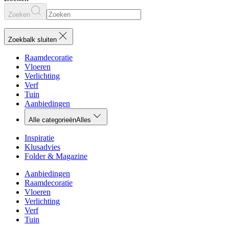
Zoeken
Zoekbalk sluiten
Raamdecoratie
Vloeren
Verlichting
Verf
Tuin
Aanbiedingen
Alle categorieën
Alles
Inspiratie
Klusadvies
Folder & Magazine
Aanbiedingen
Raamdecoratie
Vloeren
Verlichting
Verf
Tuin