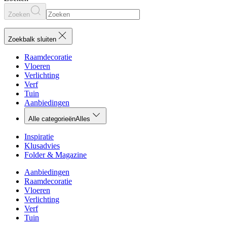
Zoeken
Zoekbalk sluiten
Raamdecoratie
Vloeren
Verlichting
Verf
Tuin
Aanbiedingen
Alle categorieën
Alles
Inspiratie
Klusadvies
Folder & Magazine
Aanbiedingen
Raamdecoratie
Vloeren
Verlichting
Verf
Tuin