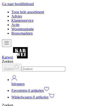
Ga naar hoofdinhoud
Toon hele assortiment
Advies
Klantenservice
Actie
Wooninspiratie
Bouwmarkten
Karwei
Zoeken
Zoeken
Inloggen
Favorieten
,
0 artikelen
Winkelwagen
,
0 artikelen
Zoeken