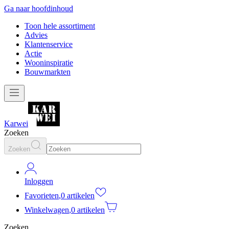
Ga naar hoofdinhoud
Toon hele assortiment
Advies
Klantenservice
Actie
Wooninspiratie
Bouwmarkten
Karwei
Zoeken
Zoeken
Inloggen
Favorieten
,
0 artikelen
Winkelwagen
,
0 artikelen
Zoeken