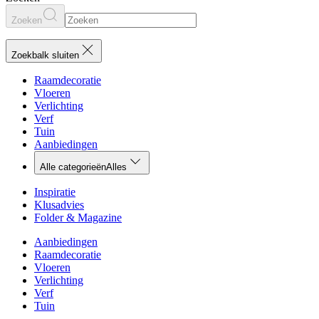
Zoeken
Zoekbalk sluiten
Raamdecoratie
Vloeren
Verlichting
Verf
Tuin
Aanbiedingen
Alle categorieën
Alles
Inspiratie
Klusadvies
Folder & Magazine
Aanbiedingen
Raamdecoratie
Vloeren
Verlichting
Verf
Tuin