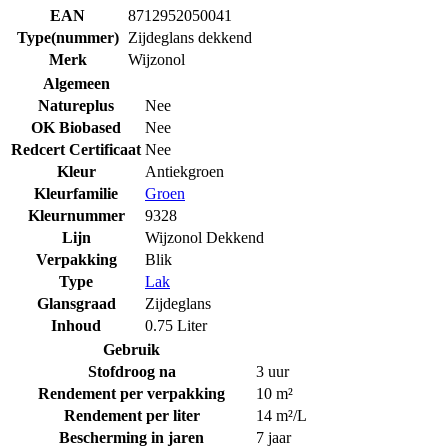
EAN
8712952050041
Type(nummer)
Zijdeglans dekkend
Merk
Wijzonol
Algemeen
Natureplus
Nee
OK Biobased
Nee
Redcert Certificaat
Nee
Kleur
Antiekgroen
Kleurfamilie
Groen
Kleurnummer
9328
Lijn
Wijzonol Dekkend
Verpakking
Blik
Type
Lak
Glansgraad
Zijdeglans
Inhoud
0.75 Liter
Gebruik
Stofdroog na
3 uur
Rendement per verpakking
10 m²
Rendement per liter
14 m²/L
Bescherming in jaren
7 jaar