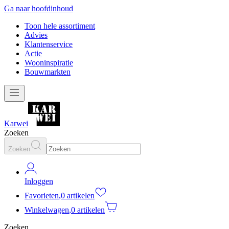
Ga naar hoofdinhoud
Toon hele assortiment
Advies
Klantenservice
Actie
Wooninspiratie
Bouwmarkten
Karwei
Zoeken
Zoeken
Inloggen
Favorieten
,
0 artikelen
Winkelwagen
,
0 artikelen
Zoeken