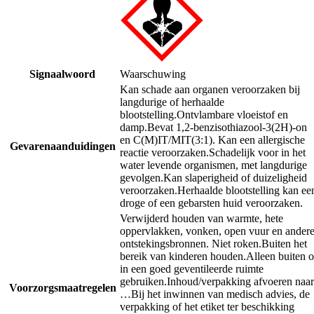
Signaalwoord
Waarschuwing
Kan schade aan organen veroorzaken bij
langdurige of herhaalde
blootstelling.
Ontvlambare vloeistof en
damp.
Bevat 1,2-benzisothiazool-3(2H)-on
en C(M)IT/MIT(3:1). Kan een allergische
Gevarenaanduidingen
reactie veroorzaken.
Schadelijk voor in het
water levende organismen, met langdurige
gevolgen.
Kan slaperigheid of duizeligheid
veroorzaken.
Herhaalde blootstelling kan ee
droge of een gebarsten huid veroorzaken.
Verwijderd houden van warmte, hete
oppervlakken, vonken, open vuur en ander
ontstekingsbronnen. Niet roken.
Buiten het
bereik van kinderen houden.
Alleen buiten o
in een goed geventileerde ruimte
gebruiken.
Inhoud/verpakking afvoeren naar
Voorzorgsmaatregelen
…
Bij het inwinnen van medisch advies, de
verpakking of het etiket ter beschikking