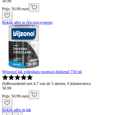
50
.
99
Prijs: 50.99 euro
Bekijk alles in één-pot-systeem
Wijzonol lak zijdeglans roomwit dekkend 750 ml
(
6
)
Beoordeeld met 4.7 van de 5 sterren, 6 klantreviews
50
.
99
Prijs: 50.99 euro
Bekijk alles in lak