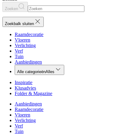
Zoeken
Zoekbalk sluiten
Raamdecoratie
Vloeren
Verlichting
Verf
Tuin
Aanbiedingen
Alle categorieën
Alles
Inspiratie
Klusadvies
Folder & Magazine
Aanbiedingen
Raamdecoratie
Vloeren
Verlichting
Verf
Tuin