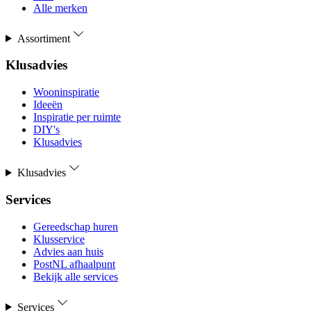
Alle merken
Assortiment
Klusadvies
Wooninspiratie
Ideeën
Inspiratie per ruimte
DIY's
Klusadvies
Klusadvies
Services
Gereedschap huren
Klusservice
Advies aan huis
PostNL afhaalpunt
Bekijk alle services
Services