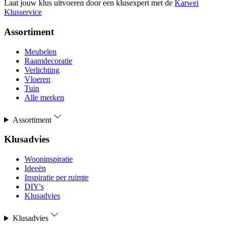
Laat jouw klus uitvoeren door een klusexpert met de
Karwei
Klusservice
Assortiment
Meubelen
Raamdecoratie
Verlichting
Vloeren
Tuin
Alle merken
Assortiment
Klusadvies
Wooninspiratie
Ideeën
Inspiratie per ruimte
DIY's
Klusadvies
Klusadvies