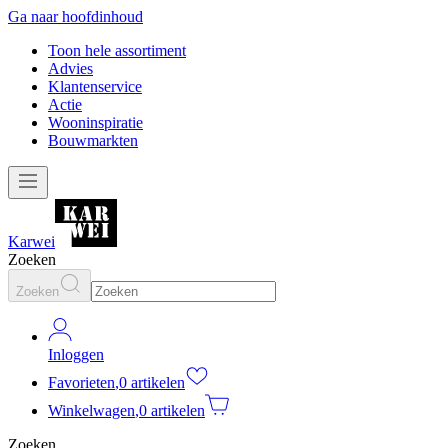
Ga naar hoofdinhoud
Toon hele assortiment
Advies
Klantenservice
Actie
Wooninspiratie
Bouwmarkten
Karwei
Zoeken
Zoeken
Inloggen
Favorieten
,
0 artikelen
Winkelwagen
,
0 artikelen
Zoeken