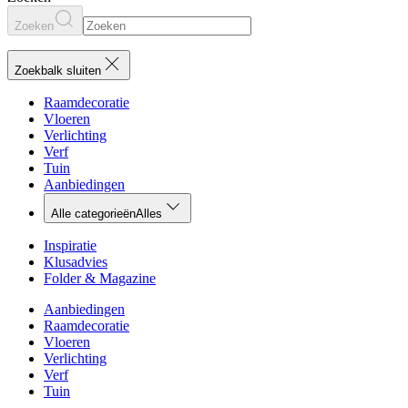
Zoeken
Zoekbalk sluiten
Raamdecoratie
Vloeren
Verlichting
Verf
Tuin
Aanbiedingen
Alle categorieën
Alles
Inspiratie
Klusadvies
Folder & Magazine
Aanbiedingen
Raamdecoratie
Vloeren
Verlichting
Verf
Tuin