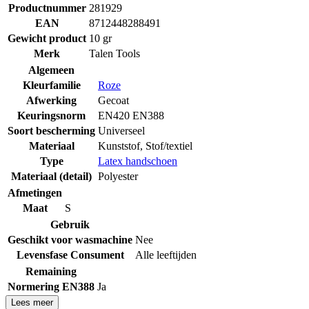
Productnummer
281929
EAN
8712448288491
Gewicht product
10 gr
Merk
Talen Tools
Algemeen
Kleurfamilie
Roze
Afwerking
Gecoat
Keuringsnorm
EN420 EN388
Soort bescherming
Universeel
Materiaal
Kunststof
,
Stof/textiel
Type
Latex handschoen
Materiaal (detail)
Polyester
Afmetingen
Maat
S
Gebruik
Geschikt voor wasmachine
Nee
Levensfase Consument
Alle leeftijden
Remaining
Normering EN388
Ja
Lees meer