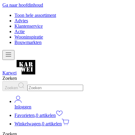
Ga naar hoofdinhoud
Toon hele assortiment
Advies
Klantenservice
Actie
Wooninspiratie
Bouwmarkten
Karwei
Zoeken
Zoeken
Inloggen
Favorieten
,
0 artikelen
Winkelwagen
,
0 artikelen
Zoeken