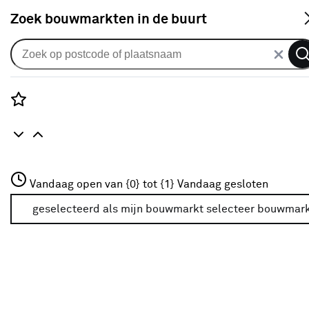
S
Zoek bouwmarkten in de buurt
Handschoenen
Je gekozen filters:
wis filters
Rozenstraat 3
Vandaag open van {0} tot {1}
Vandaag gesloten
Kleurfamilie
Zwart
3772JH Amersfoort
+31 01234567
geselecteerd als mijn bouwmarkt
selecteer bouwmar
Meer over deze bouwmarkt
Kleurfamilie
Zwart
Zwart
(28)
Blauw
(21)