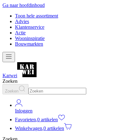
Ga naar hoofdinhoud
Toon hele assortiment
Advies
Klantenservice
Actie
Wooninspiratie
Bouwmarkten
Karwei
Zoeken
Zoeken
Inloggen
Favorieten
,
0 artikelen
Winkelwagen
,
0 artikelen
Zoeken