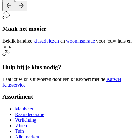
Maak het mooier
Bekijk handige
klusadviezen
en
wooninspiratie
voor jouw huis en
tuin.
Hulp bij je klus nodig?
Laat jouw klus uitvoeren door een klusexpert met de
Karwei
Klusservice
Assortiment
Meubelen
Raamdecoratie
Verlichting
Vloeren
Tuin
Alle merken