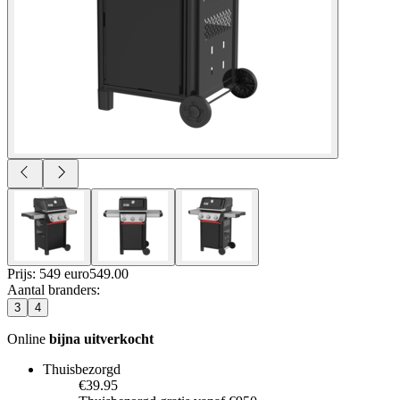
Prijs: 549 euro
549
.
00
Aantal branders
:
3
4
Online
bijna uitverkocht
Thuisbezorgd
€39.95