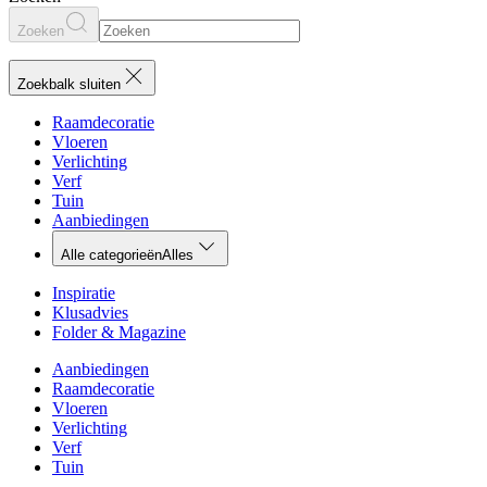
Zoeken
Zoekbalk sluiten
Raamdecoratie
Vloeren
Verlichting
Verf
Tuin
Aanbiedingen
Alle categorieën
Alles
Inspiratie
Klusadvies
Folder & Magazine
Aanbiedingen
Raamdecoratie
Vloeren
Verlichting
Verf
Tuin