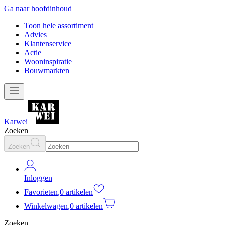
Ga naar hoofdinhoud
Toon hele assortiment
Advies
Klantenservice
Actie
Wooninspiratie
Bouwmarkten
Karwei
Zoeken
Zoeken
Inloggen
Favorieten
,
0 artikelen
Winkelwagen
,
0 artikelen
Zoeken