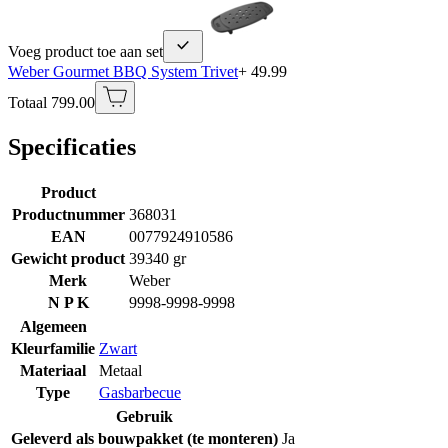
Voeg product toe aan set
Weber Gourmet BBQ System Trivet
+ 49.99
Totaal 799.00
Specificaties
Product
Productnummer
368031
EAN
0077924910586
Gewicht product
39340 gr
Merk
Weber
N P K
9998-9998-9998
Algemeen
Kleurfamilie
Zwart
Materiaal
Metaal
Type
Gasbarbecue
Gebruik
Geleverd als bouwpakket (te monteren)
Ja