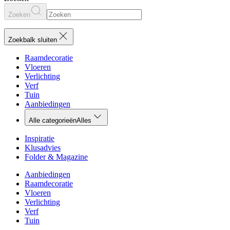
Zoeken
Zoekbalk sluiten
Raamdecoratie
Vloeren
Verlichting
Verf
Tuin
Aanbiedingen
Alle categorieën
Alles
Inspiratie
Klusadvies
Folder & Magazine
Aanbiedingen
Raamdecoratie
Vloeren
Verlichting
Verf
Tuin