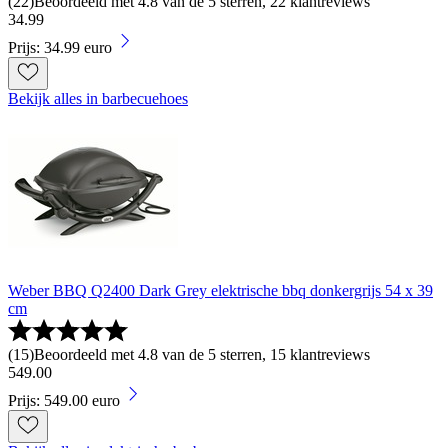
(
22
)
Beoordeeld met 4.8 van de 5 sterren, 22 klantreviews
34
.
99
Prijs: 34.99 euro
Bekijk alles in barbecuehoes
Weber BBQ Q2400 Dark Grey elektrische bbq donkergrijs 54 x 39
cm
(
15
)
Beoordeeld met 4.8 van de 5 sterren, 15 klantreviews
549
.
00
Prijs: 549.00 euro