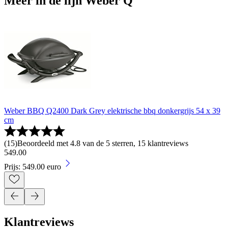
Meer in de lijn Weber Q
Weber BBQ Q2400 Dark Grey elektrische bbq donkergrijs 54 x 39
cm
(
15
)
Beoordeeld met 4.8 van de 5 sterren, 15 klantreviews
549
.
00
Prijs: 549.00 euro
Klantreviews