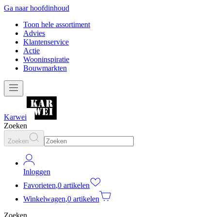
Ga naar hoofdinhoud
Toon hele assortiment
Advies
Klantenservice
Actie
Wooninspiratie
Bouwmarkten
Karwei
Zoeken
Zoeken
Inloggen
Favorieten
,
0 artikelen
Winkelwagen
,
0 artikelen
Zoeken