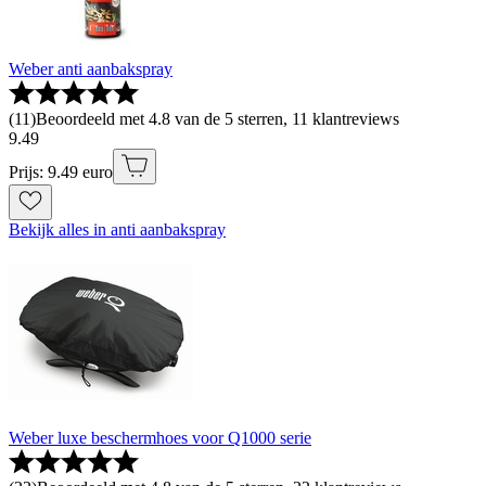
Weber anti aanbakspray
(
11
)
Beoordeeld met 4.8 van de 5 sterren, 11 klantreviews
9
.
49
Prijs: 9.49 euro
Bekijk alles in anti aanbakspray
Weber luxe beschermhoes voor Q1000 serie