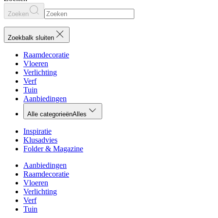
Zoeken
Zoekbalk sluiten
Raamdecoratie
Vloeren
Verlichting
Verf
Tuin
Aanbiedingen
Alle categorieën
Alles
Inspiratie
Klusadvies
Folder & Magazine
Aanbiedingen
Raamdecoratie
Vloeren
Verlichting
Verf
Tuin