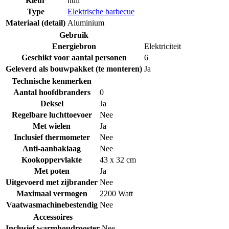
Kleur
null
Type
Elektrische barbecue
Materiaal (detail)
Aluminium
Gebruik
Energiebron
Elektriciteit
Geschikt voor aantal personen
6
Geleverd als bouwpakket (te monteren)
Ja
Technische kenmerken
Aantal hoofdbranders
0
Deksel
Ja
Regelbare luchttoevoer
Nee
Met wielen
Ja
Inclusief thermometer
Nee
Anti-aanbaklaag
Nee
Kookoppervlakte
43 x 32 cm
Met poten
Ja
Uitgevoerd met zijbrander
Nee
Maximaal vermogen
2200 Watt
Vaatwasmachinebestendig
Nee
Accessoires
Inclusief warmhoudrooster
Nee