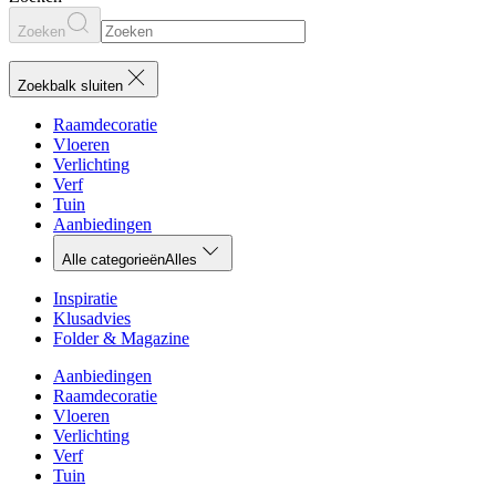
Zoeken
Zoekbalk sluiten
Raamdecoratie
Vloeren
Verlichting
Verf
Tuin
Aanbiedingen
Alle categorieën
Alles
Inspiratie
Klusadvies
Folder & Magazine
Aanbiedingen
Raamdecoratie
Vloeren
Verlichting
Verf
Tuin