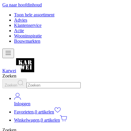
Ga naar hoofdinhoud
Toon hele assortiment
Advies
Klantenservice
Actie
Wooninspiratie
Bouwmarkten
Karwei
Zoeken
Zoeken
Inloggen
Favorieten
,
0 artikelen
Winkelwagen
,
0 artikelen
Zoeken