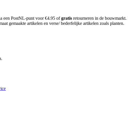
 via een PostNL-punt voor €4.95 of
gratis
retourneren in de bouwmarkt.
aat gemaakte artikelen en verse/ bederfelijke artikelen zoals planten.
n.
ice