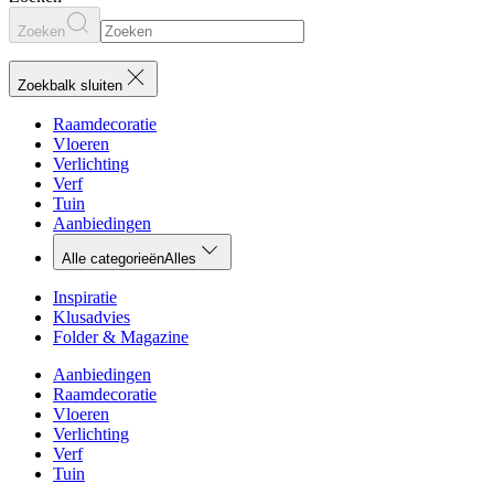
Zoeken
Zoekbalk sluiten
Raamdecoratie
Vloeren
Verlichting
Verf
Tuin
Aanbiedingen
Alle categorieën
Alles
Inspiratie
Klusadvies
Folder & Magazine
Aanbiedingen
Raamdecoratie
Vloeren
Verlichting
Verf
Tuin