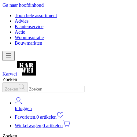
Ga naar hoofdinhoud
Toon hele assortiment
Advies
Klantenservice
Actie
Wooninspiratie
Bouwmarkten
Karwei
Zoeken
Zoeken
Inloggen
Favorieten
,
0 artikelen
Winkelwagen
,
0 artikelen
Zoeken