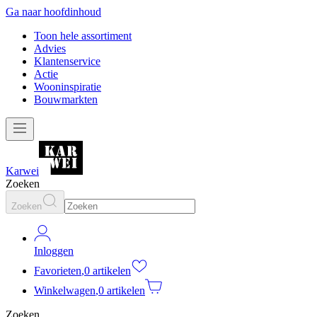
Ga naar hoofdinhoud
Toon hele assortiment
Advies
Klantenservice
Actie
Wooninspiratie
Bouwmarkten
Karwei
Zoeken
Zoeken
Inloggen
Favorieten
,
0 artikelen
Winkelwagen
,
0 artikelen
Zoeken