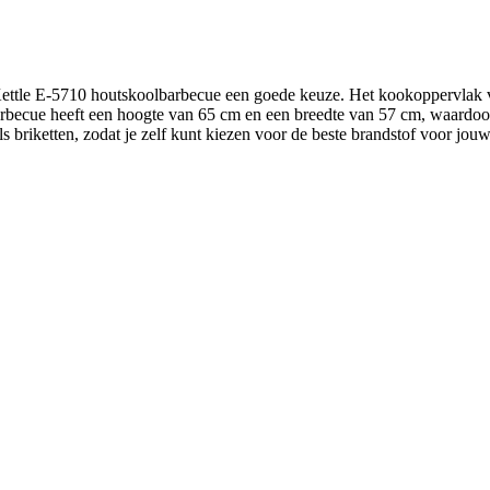
l Kettle E-5710 houtskoolbarbecue een goede keuze. Het kookoppervlak 
arbecue heeft een hoogte van 65 cm en een breedte van 57 cm, waardoor
s briketten, zodat je zelf kunt kiezen voor de beste brandstof voor jou