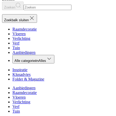
Zoeken
Zoekbalk sluiten
Raamdecoratie
Vloeren
Verlichting
Verf
Tuin
Aanbiedingen
Alle categorieën
Alles
Inspiratie
Klusadvies
Folder & Magazine
Aanbiedingen
Raamdecoratie
Vloeren
Verlichting
Verf
Tuin