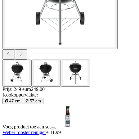
Prijs: 249 euro
249
.
00
Kookoppervlakte
:
Ø 47 cm
Ø 57 cm
Voeg product toe aan set
Weber rooster reiniger
+ 11.99