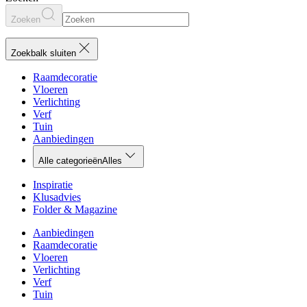
Zoeken
Zoekbalk sluiten
Raamdecoratie
Vloeren
Verlichting
Verf
Tuin
Aanbiedingen
Alle categorieën
Alles
Inspiratie
Klusadvies
Folder & Magazine
Aanbiedingen
Raamdecoratie
Vloeren
Verlichting
Verf
Tuin