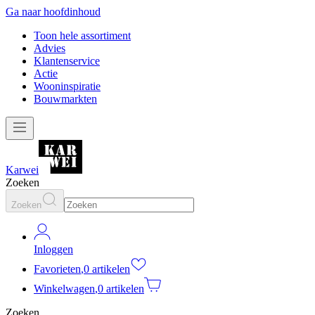
Ga naar hoofdinhoud
Toon hele assortiment
Advies
Klantenservice
Actie
Wooninspiratie
Bouwmarkten
Karwei
Zoeken
Zoeken
Inloggen
Favorieten
,
0 artikelen
Winkelwagen
,
0 artikelen
Zoeken