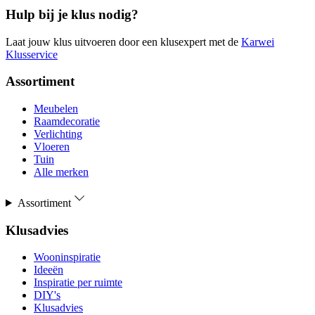
Hulp bij je klus nodig?
Laat jouw klus uitvoeren door een klusexpert met de
Karwei
Klusservice
Assortiment
Meubelen
Raamdecoratie
Verlichting
Vloeren
Tuin
Alle merken
Assortiment
Klusadvies
Wooninspiratie
Ideeën
Inspiratie per ruimte
DIY's
Klusadvies