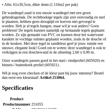
• Afm. 61x30,5cm, dikte 4mm (1.116m2 per pak)
De wandtegel zand is een mooie wandtegel met een groot
gebruiksgemak. De rechthoekige tegels zijn zeer eenvoudig en snel
te plaatsen, hebben geen droogtijd en hoeven niet gevoegd te
worden. Heb je al tegels hangen, maar wil je wat anders? Geen
probleem! De tegels kunnen namelijk op bestaande tegels geplaatst
worden. Ze zijn gemaakt van PVC en kunnen door het watervaste
karakter in vochtige ruimtes geplaatst worden, zoals in de douche of
in de keuken. Met deze tegel in zandkleur geef je jouw ruimte een
nieuwe, elegante look! Goed om te weten: deze wandtegel is ook te
verkrijgen in een douchewand in de afmeting 2,60 x 0,90 m.
Onze wandtegels passen goed in het start-/ eindprofiel (605920) en
binnen-/ buitenhoek profiel (605921) .
Wil je nog even checken of de kleur past bij jouw interieur? Bestel
dan eerst een kleurstaal!
Artikel 253064.
Specificaties
Product
Productnummer
251055