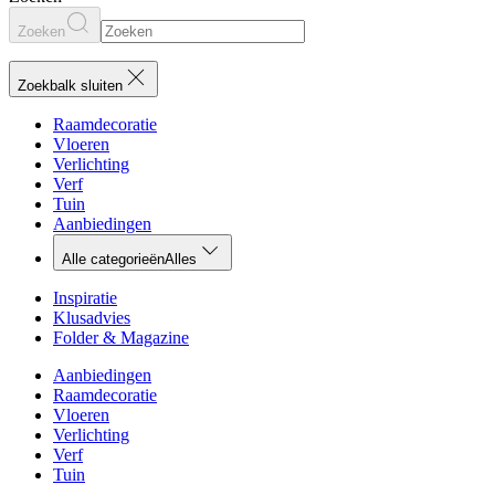
Zoeken
Zoekbalk sluiten
Raamdecoratie
Vloeren
Verlichting
Verf
Tuin
Aanbiedingen
Alle categorieën
Alles
Inspiratie
Klusadvies
Folder & Magazine
Aanbiedingen
Raamdecoratie
Vloeren
Verlichting
Verf
Tuin