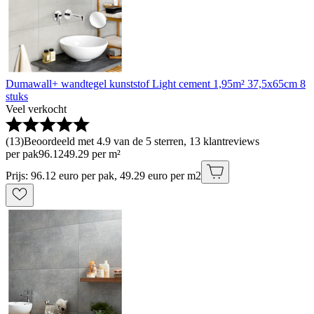
Dumawall+ wandtegel kunststof Light cement 1,95m² 37,5x65cm 8
stuks
Veel verkocht
(
13
)
Beoordeeld met 4.9 van de 5 sterren, 13 klantreviews
per pak
96
.
12
49.29 per m²
Prijs: 96.12 euro per pak, 49.29 euro per m2