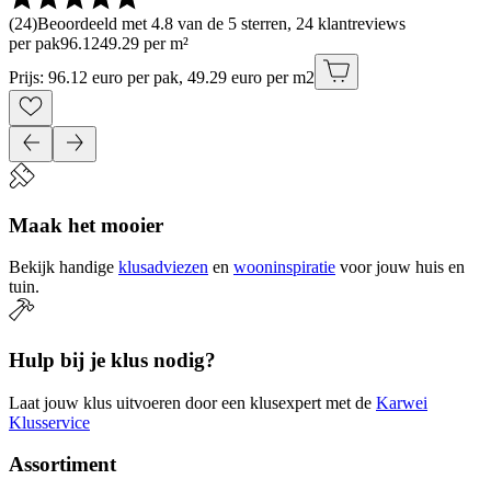
(
24
)
Beoordeeld met 4.8 van de 5 sterren, 24 klantreviews
per pak
96
.
12
49.29 per m²
Prijs: 96.12 euro per pak, 49.29 euro per m2
Maak het mooier
Bekijk handige
klusadviezen
en
wooninspiratie
voor jouw huis en
tuin.
Hulp bij je klus nodig?
Laat jouw klus uitvoeren door een klusexpert met de
Karwei
Klusservice
Assortiment