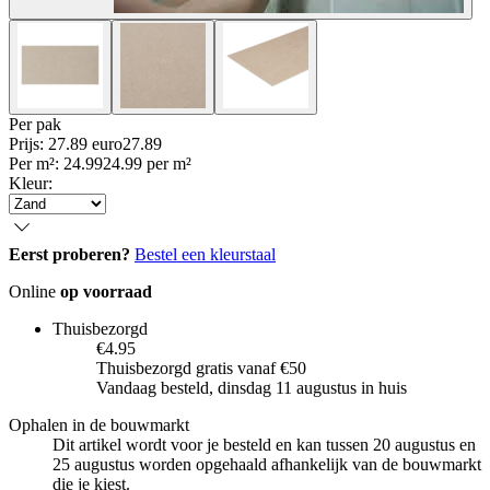
Per
pak
Prijs: 27.89 euro
27
.
89
Per
m²
:
24.99
24.99
per
m²
Kleur
:
Eerst proberen?
Bestel een kleurstaal
Online
op voorraad
Thuisbezorgd
€4.95
Thuisbezorgd gratis vanaf €50
Vandaag besteld, dinsdag 11 augustus in huis
Ophalen in de bouwmarkt
Dit artikel wordt voor je besteld en kan tussen 20 augustus en
25 augustus worden opgehaald afhankelijk van de bouwmarkt
die je kiest.