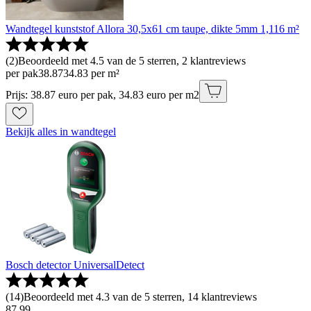
Wandtegel kunststof Allora 30,5x61 cm taupe, dikte 5mm 1,116 m²
(
2
)
Beoordeeld met 4.5 van de 5 sterren, 2 klantreviews
per pak
38
.
87
34.83 per m²
Prijs: 38.87 euro per pak, 34.83 euro per m2
Bekijk alles in wandtegel
Bosch detector UniversalDetect
(
14
)
Beoordeeld met 4.3 van de 5 sterren, 14 klantreviews
87
.
99