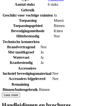
Aantal stuks
6 stuks
Gebruik
Geschikt voor vochtige ruimten
Ja
Toepassing
Muren
Toepassingsgebied
Binnen
Bevestigingsmethode
Kitten
Hittebestendig
Nee
Technische kenmerken
Brandvertragend
Nee
Met tand&groef
Ja
Watervast
Ja
Krasbestendig
Ja
Accessoires
Inclusief bevestigingsmateriaal
Nee
Accessoires bijgeleverd
Nee
Remaining
Binnen/buitengebruik
Binnen
Lees meer
Handleidingen en brochures