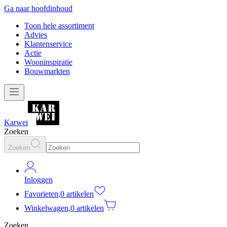
Ga naar hoofdinhoud
Toon hele assortiment
Advies
Klantenservice
Actie
Wooninspiratie
Bouwmarkten
Karwei
Zoeken
Zoeken
Inloggen
Favorieten
,
0 artikelen
Winkelwagen
,
0 artikelen
Zoeken