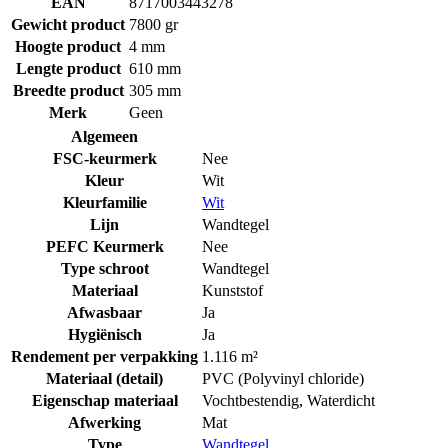
EAN
8717003443278
Gewicht product
7800 gr
Hoogte product
4 mm
Lengte product
610 mm
Breedte product
305 mm
Merk
Geen
Algemeen
FSC-keurmerk
Nee
Kleur
Wit
Kleurfamilie
Wit
Lijn
Wandtegel
PEFC Keurmerk
Nee
Type schroot
Wandtegel
Materiaal
Kunststof
Afwasbaar
Ja
Hygiënisch
Ja
Rendement per verpakking
1.116 m²
Materiaal (detail)
PVC (Polyvinyl chloride)
Eigenschap materiaal
Vochtbestendig
,
Waterdicht
Afwerking
Mat
Type
Wandtegel