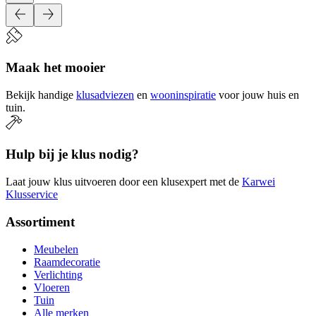
Maak het mooier
Bekijk handige
klusadviezen
en
wooninspiratie
voor jouw huis en
tuin.
Hulp bij je klus nodig?
Laat jouw klus uitvoeren door een klusexpert met de
Karwei
Klusservice
Assortiment
Meubelen
Raamdecoratie
Verlichting
Vloeren
Tuin
Alle merken