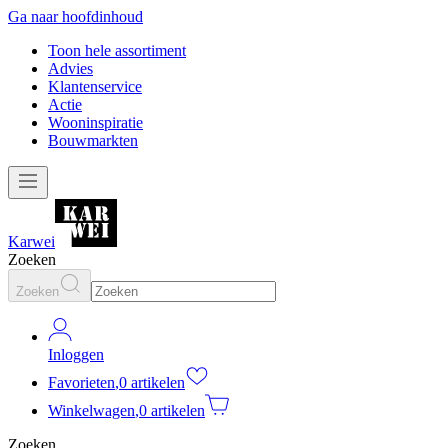
Ga naar hoofdinhoud
Toon hele assortiment
Advies
Klantenservice
Actie
Wooninspiratie
Bouwmarkten
Karwei
Zoeken
Zoeken
Inloggen
Favorieten
,
0 artikelen
Winkelwagen
,
0 artikelen
Zoeken