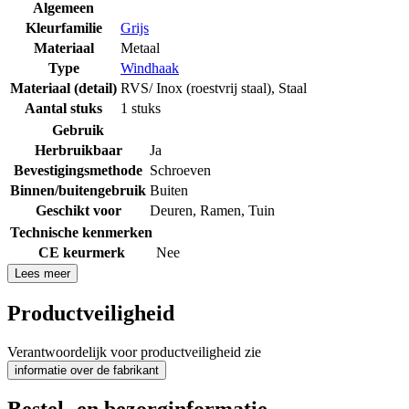
Algemeen
Kleurfamilie
Grijs
Materiaal
Metaal
Type
Windhaak
Materiaal (detail)
RVS/ Inox (roestvrij staal)
,
Staal
Aantal stuks
1 stuks
Gebruik
Herbruikbaar
Ja
Bevestigingsmethode
Schroeven
Binnen/buitengebruik
Buiten
Geschikt voor
Deuren
,
Ramen
,
Tuin
Technische kenmerken
CE keurmerk
Nee
Lees meer
Productveiligheid
Verantwoordelijk voor productveiligheid zie
informatie over de fabrikant