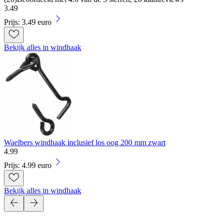
3
.
49
Prijs: 3.49 euro
Bekijk alles in windhaak
Waelbers windhaak inclusief los oog 200 mm zwart
4
.
99
Prijs: 4.99 euro
Bekijk alles in windhaak