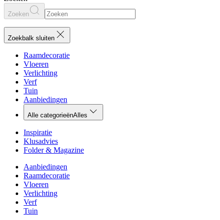
Zoeken
Zoekbalk sluiten
Raamdecoratie
Vloeren
Verlichting
Verf
Tuin
Aanbiedingen
Alle categorieën
Alles
Inspiratie
Klusadvies
Folder & Magazine
Aanbiedingen
Raamdecoratie
Vloeren
Verlichting
Verf
Tuin