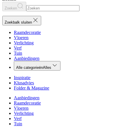
Zoeken
Zoekbalk sluiten
Raamdecoratie
Vloeren
Verlichting
Verf
Tuin
Aanbiedingen
Alle categorieën
Alles
Inspiratie
Klusadvies
Folder & Magazine
Aanbiedingen
Raamdecoratie
Vloeren
Verlichting
Verf
Tuin