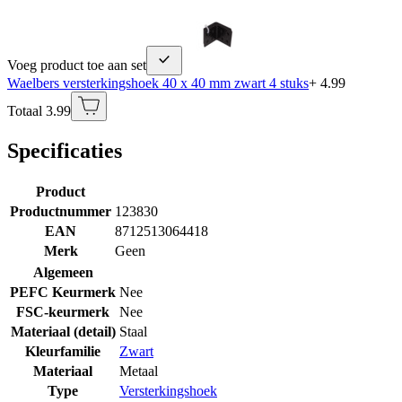
Voeg product toe aan set
Waelbers versterkingshoek 40 x 40 mm zwart 4 stuks
+ 4.99
Totaal 3.99
Specificaties
Product
Productnummer
123830
EAN
8712513064418
Merk
Geen
Algemeen
PEFC Keurmerk
Nee
FSC-keurmerk
Nee
Materiaal (detail)
Staal
Kleurfamilie
Zwart
Materiaal
Metaal
Type
Versterkingshoek