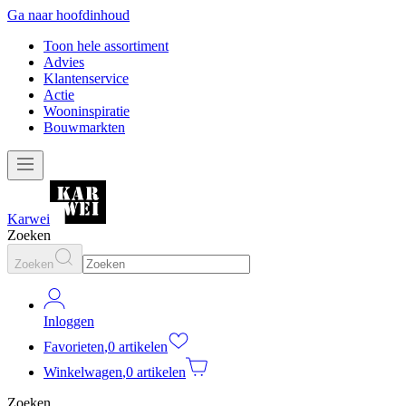
Ga naar hoofdinhoud
Toon hele assortiment
Advies
Klantenservice
Actie
Wooninspiratie
Bouwmarkten
Karwei
Zoeken
Zoeken
Inloggen
Favorieten
,
0 artikelen
Winkelwagen
,
0 artikelen
Zoeken