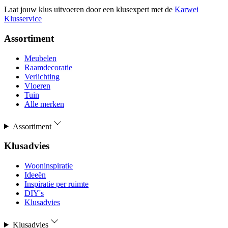
Laat jouw klus uitvoeren door een klusexpert met de
Karwei
Klusservice
Assortiment
Meubelen
Raamdecoratie
Verlichting
Vloeren
Tuin
Alle merken
Assortiment
Klusadvies
Wooninspiratie
Ideeën
Inspiratie per ruimte
DIY's
Klusadvies
Klusadvies