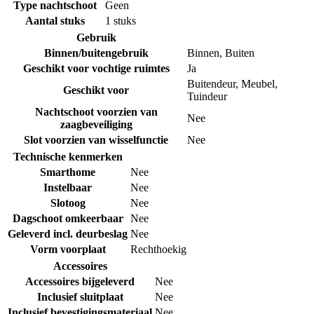
Type nachtschoot
Geen
Aantal stuks
1 stuks
Gebruik
Binnen/buitengebruik
Binnen
,
Buiten
Geschikt voor vochtige ruimtes
Ja
Buitendeur
,
Meubel
,
Geschikt voor
Tuindeur
Nachtschoot voorzien van
Nee
zaagbeveiliging
Slot voorzien van wisselfunctie
Nee
Technische kenmerken
Smarthome
Nee
Instelbaar
Nee
Slotoog
Nee
Dagschoot omkeerbaar
Nee
Geleverd incl. deurbeslag
Nee
Vorm voorplaat
Rechthoekig
Accessoires
Accessoires bijgeleverd
Nee
Inclusief sluitplaat
Nee
Inclusief bevestigingsmateriaal
Nee