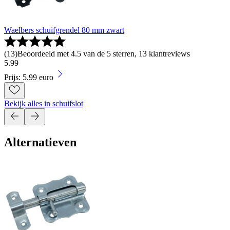
Waelbers schuifgrendel 80 mm zwart
(
13
)
Beoordeeld met 4.5 van de 5 sterren, 13 klantreviews
5
.
99
Prijs: 5.99 euro
Bekijk alles in schuifslot
Alternatieven