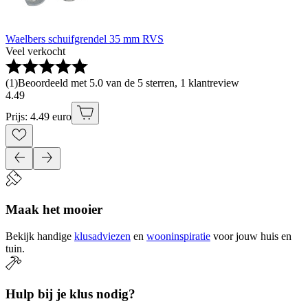
Waelbers schuifgrendel 35 mm RVS
Veel verkocht
(
1
)
Beoordeeld met 5.0 van de 5 sterren, 1 klantreview
4
.
49
Prijs: 4.49 euro
Maak het mooier
Bekijk handige
klusadviezen
en
wooninspiratie
voor jouw huis en
tuin.
Hulp bij je klus nodig?