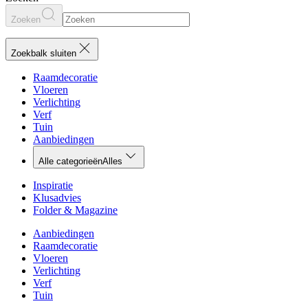
Zoeken
Zoekbalk sluiten
Raamdecoratie
Vloeren
Verlichting
Verf
Tuin
Aanbiedingen
Alle categorieën
Alles
Inspiratie
Klusadvies
Folder & Magazine
Aanbiedingen
Raamdecoratie
Vloeren
Verlichting
Verf
Tuin