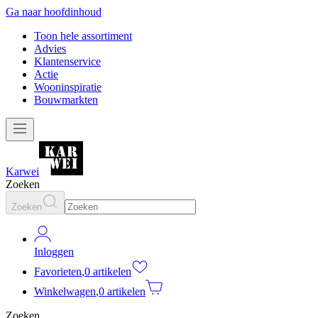
Ga naar hoofdinhoud
Toon hele assortiment
Advies
Klantenservice
Actie
Wooninspiratie
Bouwmarkten
Karwei
Zoeken
Zoeken
Inloggen
Favorieten
,
0 artikelen
Winkelwagen
,
0 artikelen
Zoeken