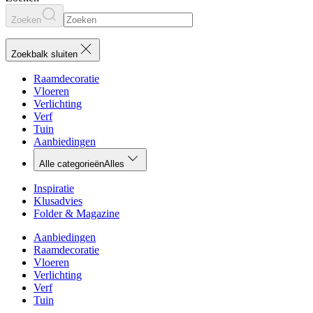
Zoeken
Zoekbalk sluiten
Raamdecoratie
Vloeren
Verlichting
Verf
Tuin
Aanbiedingen
Alle categorieën
Alles
Inspiratie
Klusadvies
Folder & Magazine
Aanbiedingen
Raamdecoratie
Vloeren
Verlichting
Verf
Tuin