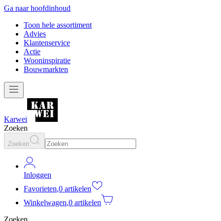
Ga naar hoofdinhoud
Toon hele assortiment
Advies
Klantenservice
Actie
Wooninspiratie
Bouwmarkten
Karwei
Zoeken
Zoeken
Inloggen
Favorieten
,
0 artikelen
Winkelwagen
,
0 artikelen
Zoeken