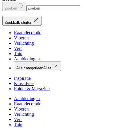
Zoeken
Zoekbalk sluiten
Raamdecoratie
Vloeren
Verlichting
Verf
Tuin
Aanbiedingen
Alle categorieën
Alles
Inspiratie
Klusadvies
Folder & Magazine
Aanbiedingen
Raamdecoratie
Vloeren
Verlichting
Verf
Tuin