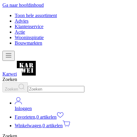
Ga naar hoofdinhoud
Toon hele assortiment
Advies
Klantenservice
Actie
Wooninspiratie
Bouwmarkten
Karwei
Zoeken
Zoeken
Inloggen
Favorieten
,
0 artikelen
Winkelwagen
,
0 artikelen
Zoeken