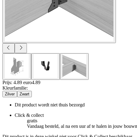
Prijs: 4.89 euro
4
.
89
Kleurfamilie
:
Zilver
Zwart
Dit product wordt niet thuis bezorgd
Click & collect
gratis
Vandaag besteld, al na een uur af te halen in jouw bouw
Dit product is in deze winkel niet voor Click & Collect beschikbaar.