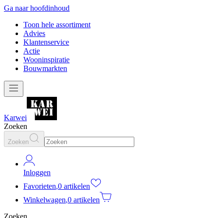
Ga naar hoofdinhoud
Toon hele assortiment
Advies
Klantenservice
Actie
Wooninspiratie
Bouwmarkten
Karwei
Zoeken
Zoeken
Inloggen
Favorieten
,
0 artikelen
Winkelwagen
,
0 artikelen
Zoeken