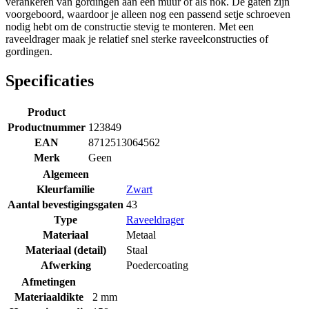
verankeren van gordingen aan een muur of als nok. De gaten zijn
voorgeboord, waardoor je alleen nog een passend setje schroeven
nodig hebt om de constructie stevig te monteren. Met een
raveeldrager maak je relatief snel sterke raveelconstructies of
gordingen.
Specificaties
Product
Productnummer
123849
EAN
8712513064562
Merk
Geen
Algemeen
Kleurfamilie
Zwart
Aantal bevestigingsgaten
43
Type
Raveeldrager
Materiaal
Metaal
Materiaal (detail)
Staal
Afwerking
Poedercoating
Afmetingen
Materiaaldikte
2 mm