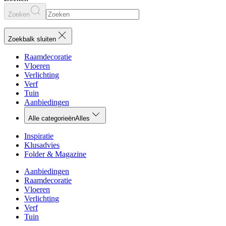
Zoeken
Zoekbalk sluiten
Raamdecoratie
Vloeren
Verlichting
Verf
Tuin
Aanbiedingen
Alle categorieën
Alles
Inspiratie
Klusadvies
Folder & Magazine
Aanbiedingen
Raamdecoratie
Vloeren
Verlichting
Verf
Tuin