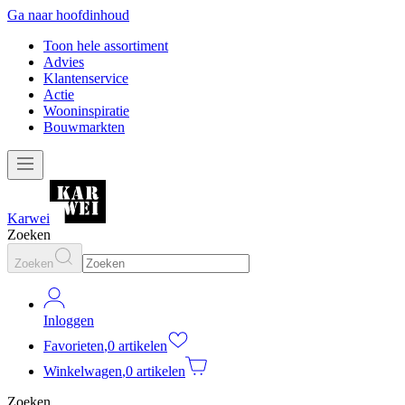
Ga naar hoofdinhoud
Toon hele assortiment
Advies
Klantenservice
Actie
Wooninspiratie
Bouwmarkten
Karwei
Zoeken
Zoeken
Inloggen
Favorieten
,
0 artikelen
Winkelwagen
,
0 artikelen
Zoeken