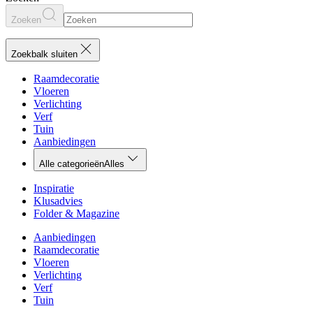
Zoeken
Zoekbalk sluiten
Raamdecoratie
Vloeren
Verlichting
Verf
Tuin
Aanbiedingen
Alle categorieën
Alles
Inspiratie
Klusadvies
Folder & Magazine
Aanbiedingen
Raamdecoratie
Vloeren
Verlichting
Verf
Tuin