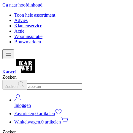
Ga naar hoofdinhoud
Toon hele assortiment
Advies
Klantenservice
Actie
Wooninspiratie
Bouwmarkten
Karwei
Zoeken
Zoeken
Inloggen
Favorieten
,
0 artikelen
Winkelwagen
,
0 artikelen
Zoeken