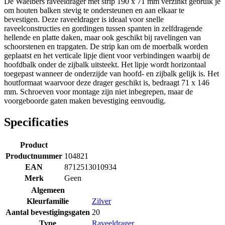
De Waelbers raveeldrager met strip 190 x 71 mm verzinkt gebruik je
om houten balken stevig te ondersteunen en aan elkaar te
bevestigen. Deze raveeldrager is ideaal voor snelle
raveelconstructies en gordingen tussen spanten in zelfdragende
hellende en platte daken, maar ook geschikt bij ravelingen van
schoorstenen en trapgaten. De strip kan om de moerbalk worden
geplaatst en het verticale lipje dient voor verbindingen waarbij de
hoofdbalk onder de zijbalk uitsteekt. Het lipje wordt horizontaal
toegepast wanneer de onderzijde van hoofd- en zijbalk gelijk is. Het
houtformaat waarvoor deze drager geschikt is, bedraagt 71 x 146
mm. Schroeven voor montage zijn niet inbegrepen, maar de
voorgeboorde gaten maken bevestiging eenvoudig.
Specificaties
Product
Productnummer
104821
EAN
8712513010934
Merk
Geen
Algemeen
Kleurfamilie
Zilver
Aantal bevestigingsgaten
20
Type
Raveeldrager