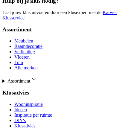
Hulp bij je klus nodig?
Laat jouw klus uitvoeren door een klusexpert met de
Karwei
Klusservice
Assortiment
Meubelen
Raamdecoratie
Verlichting
Vloeren
Tuin
Alle merken
Assortiment
Klusadvies
Wooninspiratie
Ideeën
Inspiratie per ruimte
DIY's
Klusadvies