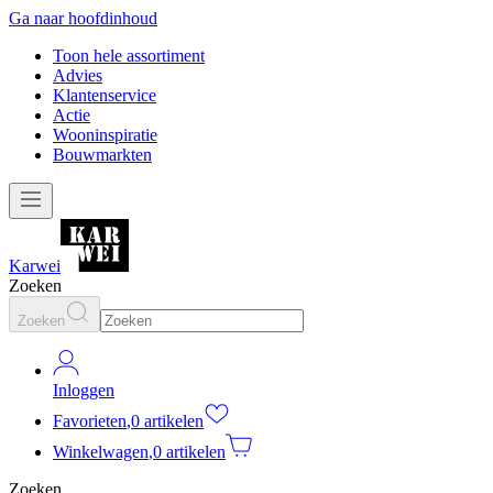
Ga naar hoofdinhoud
Toon hele assortiment
Advies
Klantenservice
Actie
Wooninspiratie
Bouwmarkten
Karwei
Zoeken
Zoeken
Inloggen
Favorieten
,
0 artikelen
Winkelwagen
,
0 artikelen
Zoeken