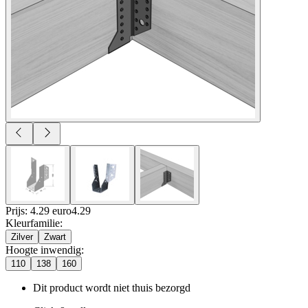
Prijs: 4.29 euro
4
.
29
Kleurfamilie
:
Zilver
Zwart
Hoogte inwendig
:
110
138
160
Dit product wordt niet thuis bezorgd