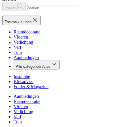
Zoeken
Zoekbalk sluiten
Raamdecoratie
Vloeren
Verlichting
Verf
Tuin
Aanbiedingen
Alle categorieën
Alles
Inspiratie
Klusadvies
Folder & Magazine
Aanbiedingen
Raamdecoratie
Vloeren
Verlichting
Verf
Tuin