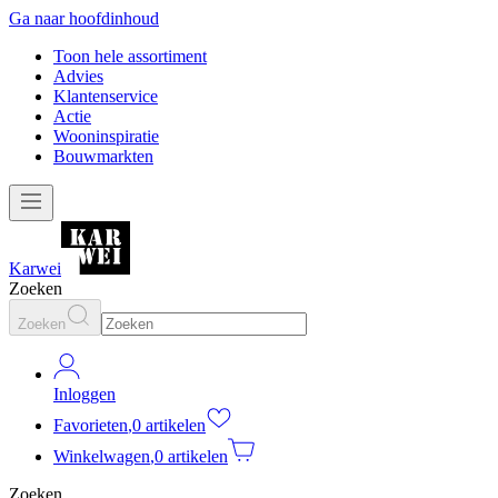
Ga naar hoofdinhoud
Toon hele assortiment
Advies
Klantenservice
Actie
Wooninspiratie
Bouwmarkten
Karwei
Zoeken
Zoeken
Inloggen
Favorieten
,
0 artikelen
Winkelwagen
,
0 artikelen
Zoeken