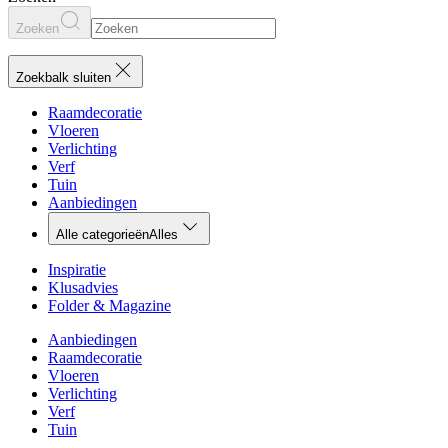
Zoeken
Zoekbalk sluiten
Raamdecoratie
Vloeren
Verlichting
Verf
Tuin
Aanbiedingen
Alle categorieën
Alles
Inspiratie
Klusadvies
Folder & Magazine
Aanbiedingen
Raamdecoratie
Vloeren
Verlichting
Verf
Tuin