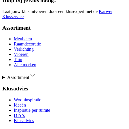
Hulp bij je klus nodig?
Laat jouw klus uitvoeren door een klusexpert met de
Karwei
Klusservice
Assortiment
Meubelen
Raamdecoratie
Verlichting
Vloeren
Tuin
Alle merken
Assortiment
Klusadvies
Wooninspiratie
Ideeën
Inspiratie per ruimte
DIY's
Klusadvies