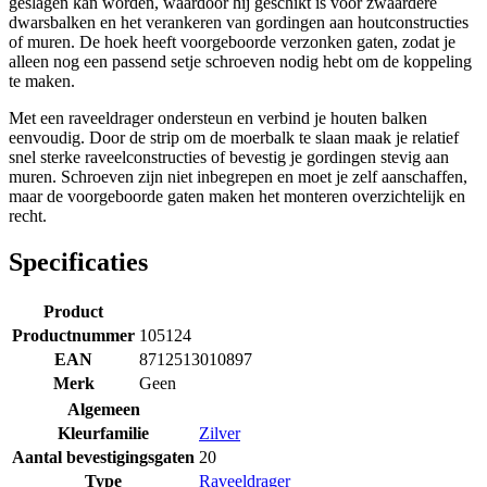
geslagen kan worden, waardoor hij geschikt is voor zwaardere
dwarsbalken en het verankeren van gordingen aan houtconstructies
of muren. De hoek heeft voorgeboorde verzonken gaten, zodat je
alleen nog een passend setje schroeven nodig hebt om de koppeling
te maken.
Met een raveeldrager ondersteun en verbind je houten balken
eenvoudig. Door de strip om de moerbalk te slaan maak je relatief
snel sterke raveelconstructies of bevestig je gordingen stevig aan
muren. Schroeven zijn niet inbegrepen en moet je zelf aanschaffen,
maar de voorgeboorde gaten maken het monteren overzichtelijk en
recht.
Specificaties
Product
Productnummer
105124
EAN
8712513010897
Merk
Geen
Algemeen
Kleurfamilie
Zilver
Aantal bevestigingsgaten
20
Type
Raveeldrager