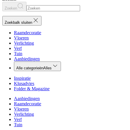
Zoeken
Zoekbalk sluiten
Raamdecoratie
Vloeren
Verlichting
Verf
Tuin
Aanbiedingen
Alle categorieën
Alles
Inspiratie
Klusadvies
Folder & Magazine
Aanbiedingen
Raamdecoratie
Vloeren
Verlichting
Verf
Tuin