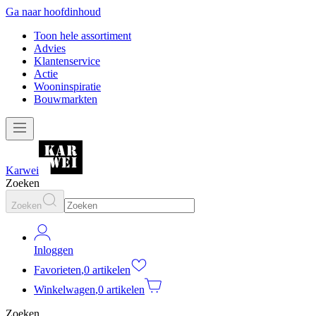
Ga naar hoofdinhoud
Toon hele assortiment
Advies
Klantenservice
Actie
Wooninspiratie
Bouwmarkten
Karwei
Zoeken
Zoeken
Inloggen
Favorieten
,
0 artikelen
Winkelwagen
,
0 artikelen
Zoeken