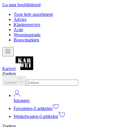
Ga naar hoofdinhoud
Toon hele assortiment
Advies
Klantenservice
Actie
Wooninspiratie
Bouwmarkten
Karwei
Zoeken
Zoeken
Inloggen
Favorieten
,
0 artikelen
Winkelwagen
,
0 artikelen
Zoeken