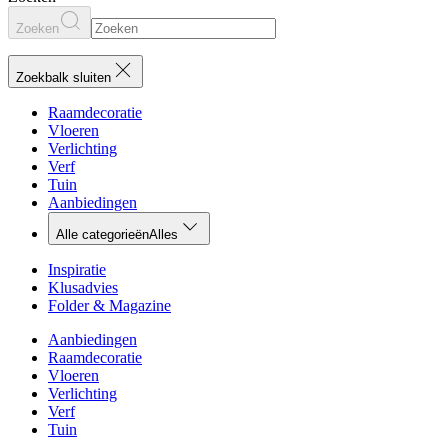
Zoeken
Zoekbalk sluiten
Raamdecoratie
Vloeren
Verlichting
Verf
Tuin
Aanbiedingen
Alle categorieën
Alles
Inspiratie
Klusadvies
Folder & Magazine
Aanbiedingen
Raamdecoratie
Vloeren
Verlichting
Verf
Tuin