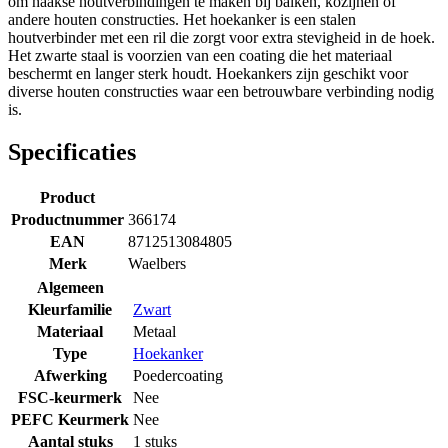
om haakse houtverbindingen te maken bij balken, kozijnen of
andere houten constructies. Het hoekanker is een stalen
houtverbinder met een ril die zorgt voor extra stevigheid in de hoek.
Het zwarte staal is voorzien van een coating die het materiaal
beschermt en langer sterk houdt. Hoekankers zijn geschikt voor
diverse houten constructies waar een betrouwbare verbinding nodig
is.
Specificaties
Product
Productnummer
366174
EAN
8712513084805
Merk
Waelbers
Algemeen
Kleurfamilie
Zwart
Materiaal
Metaal
Type
Hoekanker
Afwerking
Poedercoating
FSC-keurmerk
Nee
PEFC Keurmerk
Nee
Aantal stuks
1 stuks