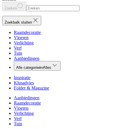
Zoeken
Zoekbalk sluiten
Raamdecoratie
Vloeren
Verlichting
Verf
Tuin
Aanbiedingen
Alle categorieën
Alles
Inspiratie
Klusadvies
Folder & Magazine
Aanbiedingen
Raamdecoratie
Vloeren
Verlichting
Verf
Tuin