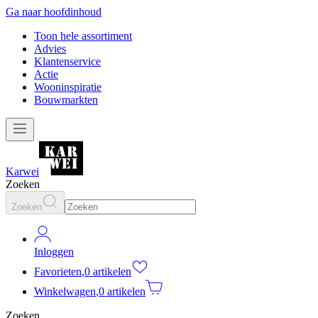
Ga naar hoofdinhoud
Toon hele assortiment
Advies
Klantenservice
Actie
Wooninspiratie
Bouwmarkten
Karwei
Zoeken
Zoeken
Inloggen
Favorieten
,
0 artikelen
Winkelwagen
,
0 artikelen
Zoeken