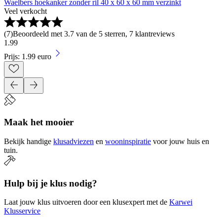
Waelbers hoekanker zonder ril 40 x 60 x 60 mm verzinkt
Veel verkocht
(
7
)
Beoordeeld met 3.7 van de 5 sterren, 7 klantreviews
1
.
99
Prijs: 1.99 euro
Maak het mooier
Bekijk handige
klusadviezen
en
wooninspiratie
voor jouw huis en
tuin.
Hulp bij je klus nodig?
Laat jouw klus uitvoeren door een klusexpert met de
Karwei
Klusservice