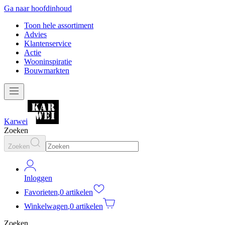
Ga naar hoofdinhoud
Toon hele assortiment
Advies
Klantenservice
Actie
Wooninspiratie
Bouwmarkten
Karwei
Zoeken
Zoeken
Inloggen
Favorieten
,
0 artikelen
Winkelwagen
,
0 artikelen
Zoeken