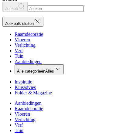
Zoeken
Zoekbalk sluiten
Raamdecoratie
Vloeren
Verlichting
Verf
Tuin
Aanbiedingen
Alle categorieën
Alles
Inspiratie
Klusadvies
Folder & Magazine
Aanbiedingen
Raamdecoratie
Vloeren
Verlichting
Verf
Tuin