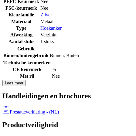
PEFC Keurmerk
Nee
FSC-keurmerk
Nee
Kleurfamilie
Zilver
Materiaal
Metaal
Type
Hoekanker
Afwerking
Verzinkt
Aantal stuks
1 stuks
Gebruik
Binnen/buitengebruik
Binnen
,
Buiten
Technische kenmerken
CE keurmerk
Ja
Met ril
Nee
Lees meer
Handleidingen en brochures
Prestatieverklaring
- (
NL
)
Productveiligheid