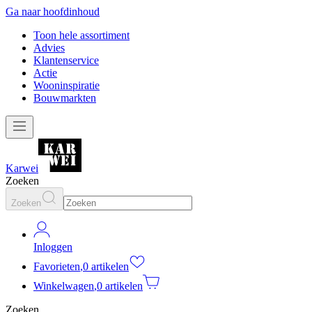
Ga naar hoofdinhoud
Toon hele assortiment
Advies
Klantenservice
Actie
Wooninspiratie
Bouwmarkten
Karwei
Zoeken
Zoeken
Inloggen
Favorieten
,
0 artikelen
Winkelwagen
,
0 artikelen
Zoeken