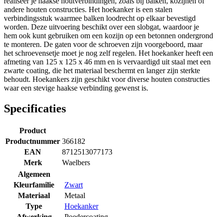
realiseer je haakse houtverbindingen, zoals bij balken, kozijnen of
andere houten constructies. Het hoekanker is een stalen
verbindingsstuk waarmee balken loodrecht op elkaar bevestigd
worden. Deze uitvoering beschikt over een slobgat, waardoor je
hem ook kunt gebruiken om een kozijn op een betonnen ondergrond
te monteren. De gaten voor de schroeven zijn voorgeboord, maar
het schroevensetje moet je nog zelf regelen. Het hoekanker heeft een
afmeting van 125 x 125 x 46 mm en is vervaardigd uit staal met een
zwarte coating, die het materiaal beschermt en langer zijn sterkte
behoudt. Hoekankers zijn geschikt voor diverse houten constructies
waar een stevige haakse verbinding gewenst is.
Specificaties
Product
Productnummer
366182
EAN
8712513077173
Merk
Waelbers
Algemeen
Kleurfamilie
Zwart
Materiaal
Metaal
Type
Hoekanker
Afwerking
Poedercoating