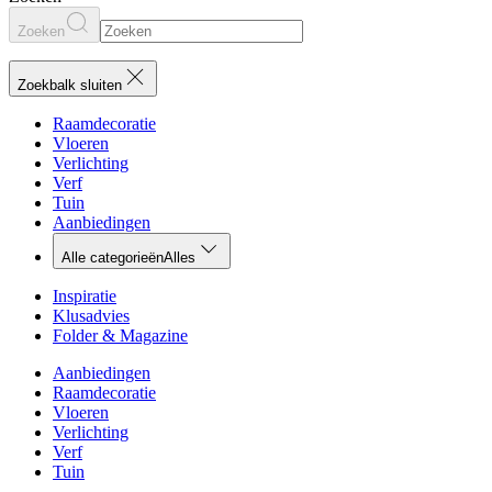
Zoeken
Zoekbalk sluiten
Raamdecoratie
Vloeren
Verlichting
Verf
Tuin
Aanbiedingen
Alle categorieën
Alles
Inspiratie
Klusadvies
Folder & Magazine
Aanbiedingen
Raamdecoratie
Vloeren
Verlichting
Verf
Tuin